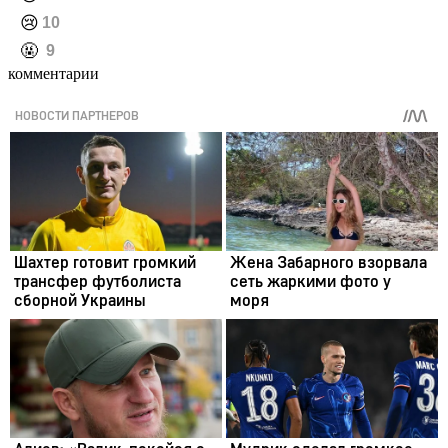
️😢
10
️🤬
9
комментарии