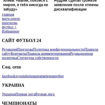
главная
матч-центр
прогнозы
футбол +
Избранное
САЙТ ФУТБОЛ 24
Редакция
Прогнозы
Политика конфиденциальности
Правила
сайту
Контакты
Правила комментирования
Редакционная
политика
Структура собственности
Соц. сети
facebook
x
youtube
instagram
telegram
viber
УКРАИНА
Украина
Первая лига
Вторая лига
ЧЕМПИОНАТЫ