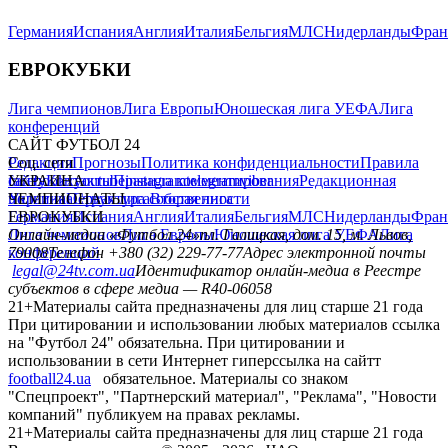
Германия
Испания
Англия
Италия
Бельгия
МЛС
Нидерланды
Фран
ЕВРОКУБКИ
Лига чемпионов
Лига Европы
Юношеская лига УЕФА
Лига
конференций
САЙТ ФУТБОЛ 24
Редакция
Соц. сети
Прогнозы
Политика конфиденциальности
Правила
сайту
facebook
УКРАИНА
Контакты
x
youtube
Правила комментирования
instagram
telegram
viber
Редакционная
политика
Украина
ЧЕМПИОНАТЫ
Первая лига
Структура собственности
Вторая лига
Германия
ЕВРОКУБКИ
Испания
Англия
Италия
Бельгия
МЛС
Нидерланды
Фран
Лига чемпионов
Онлайн-медиа «Футбол 24»
Лига Европы
пл. Галицкая, дом. 15, м. Львов,
Юношеская лига УЕФА
Лига
конференций
79008
Телефон +380 (32) 229-77-77
Адрес электронной почты
legal@24tv.com.ua
Идентификатор онлайн-медиа в Реестре
субъектов в сфере медиа — R40-06058
21+
Материалы сайта предназначены для лиц старше 21 года
При цитировании и использовании любых материалов ссылка
на "Футбол 24" обязательна. При цитировании и
использовании в сети Интернет гиперссылка на сайтт
football24.ua
обязательное. Материалы со знаком
"Спецпроект", "Партнерский материал", "Реклама", "Новости
компаний" публикуем на правах рекламы.
21+
Материалы сайта предназначены для лиц старше 21 года