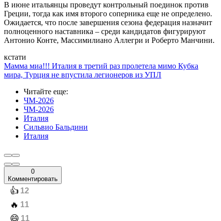
В июне итальянцы проведут контрольный поединок против
Греции, тогда как имя второго соперника еще не определено.
Ожидается, что после завершения сезона федерация назначит
полноценного наставника – среди кандидатов фигурируют
Антонио Конте, Массимилиано Аллегри и Роберто Манчини.
кстати
Мамма миа!!! Италия в третий раз пролетела мимо Кубка
мира, Турция не впустила легионеров из УПЛ
Читайте еще
:
ЧМ-2026
ЧМ-2026
Италия
Сильвио Бальдини
Италия
0
Комментировать
️👍
12
️🔥
11
️😄
11