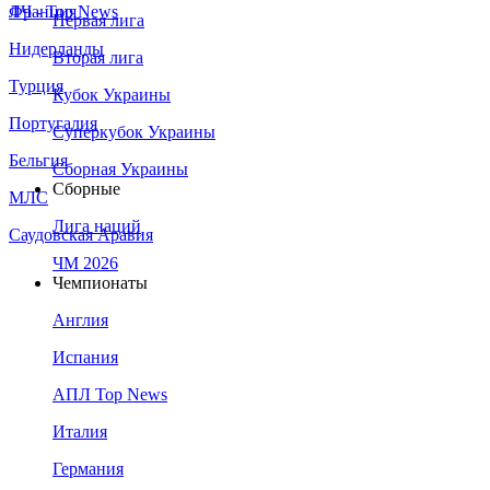
Франция
ЛЧ - Top News
Первая лига
Нидерланды
Вторая лига
Турция
Кубок Украины
Португалия
Суперкубок Украины
Бельгия
Сборная Украины
Сборные
МЛС
Лига наций
Саудовская Аравия
ЧМ 2026
Чемпионаты
Англия
Испания
АПЛ Top News
Италия
Германия