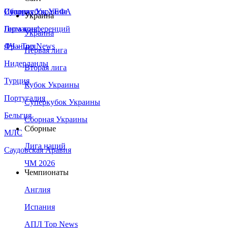
Сборная Украины
Италия
Суперкубок УЕФА
Украина
Германия
Лига конференций
Украина
Франция
ЛЧ - Top News
Первая лига
Нидерланды
Вторая лига
Турция
Кубок Украины
Португалия
Суперкубок Украины
Бельгия
Сборная Украины
Сборные
МЛС
Лига наций
Саудовская Аравия
ЧМ 2026
Чемпионаты
Англия
Испания
АПЛ Top News