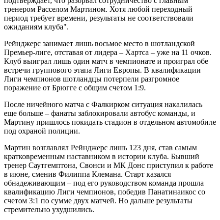
подтверждает, что разорвал сотрудничество с главным
тренером Расселом Мартином. Хотя любой переходный
период требует времени, результаты не соответствовали
ожиданиям клуба".
Рейнджерс занимает лишь восьмое место в шотландской
Премьер-лиге, отставая от лидера – Хартса – уже на 11 очков.
Клуб выиграл лишь один матч в чемпионате и проиграл обе
встречи группового этапа Лиги Европы. В квалификации
Лиги чемпионов шотландцы потерпели разгромное
поражение от Брюгге с общим счетом 1:9.
После ничейного матча с Фалкирком ситуация накалилась
еще больше – фанаты заблокировали автобус команды, и
Мартину пришлось покидать стадион в отдельном автомобиле
под охраной полиции.
Мартин возглавлял Рейнджерс лишь 123 дня, став самым
кратковременным наставником в истории клуба. Бывший
тренер Саутгемптона, Свонси и МК Донс приступил к работе
в июне, сменив Филиппа Клемана. Старт казался
обнадеживающим – под его руководством команда прошла
квалификацию Лиги чемпионов, победив Панатинаикос со
счетом 3:1 по сумме двух матчей. Но дальше результаты
стремительно ухудшились.