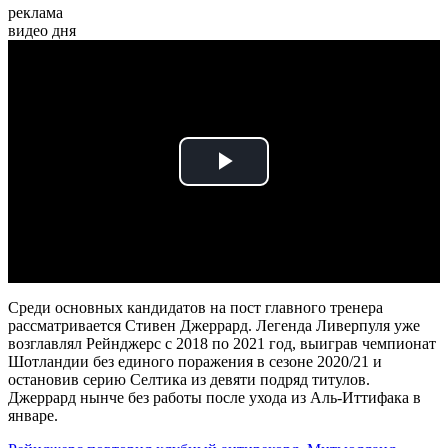
реклама
видео дня
Play
Video
Среди основных кандидатов на пост главного тренера
рассматривается Стивен Джеррард. Легенда Ливерпуля уже
возглавлял Рейнджерс с 2018 по 2021 год, выиграв чемпионат
Шотландии без единого поражения в сезоне 2020/21 и
остановив серию Селтика из девяти подряд титулов.
Джеррард нынче без работы после ухода из Аль-Иттифака в
январе.