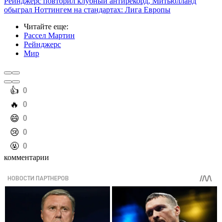
Рейнджерс повторил клубный антирекорд, Митьюлланд
обыграл Ноттингем на стандартах: Лига Европы
Читайте еще
:
Рассел Мартин
Рейнджерс
Мир
️👍
0
️🔥
0
️😄
0
️😢
0
️🤬
0
комментарии