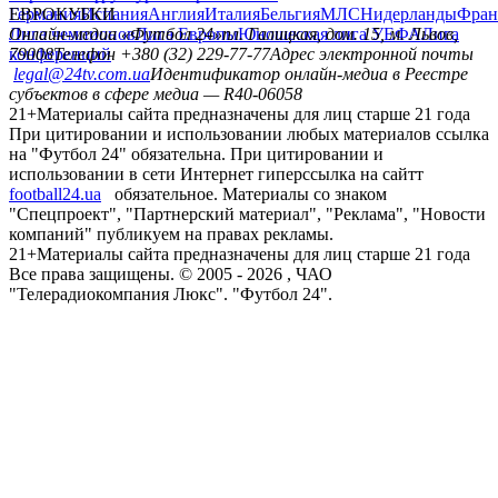
Германия
ЕВРОКУБКИ
Испания
Англия
Италия
Бельгия
МЛС
Нидерланды
Фран
Лига чемпионов
Онлайн-медиа «Футбол 24»
Лига Европы
пл. Галицкая, дом. 15, м. Львов,
Юношеская лига УЕФА
Лига
конференций
79008
Телефон +380 (32) 229-77-77
Адрес электронной почты
legal@24tv.com.ua
Идентификатор онлайн-медиа в Реестре
субъектов в сфере медиа — R40-06058
21+
Материалы сайта предназначены для лиц старше 21 года
При цитировании и использовании любых материалов ссылка
на "Футбол 24" обязательна. При цитировании и
использовании в сети Интернет гиперссылка на сайтт
football24.ua
обязательное. Материалы со знаком
"Спецпроект", "Партнерский материал", "Реклама", "Новости
компаний" публикуем на правах рекламы.
21+
Материалы сайта предназначены для лиц старше 21 года
Все права защищены. © 2005 -
2026
, ЧАО
"Телерадиокомпания Люкс". "Футбол 24".