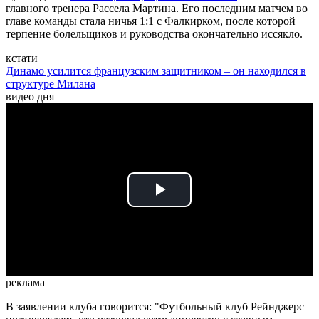
главного тренера Рассела Мартина. Его последним матчем во
главе команды стала ничья 1:1 с Фалкирком, после которой
терпение болельщиков и руководства окончательно иссякло.
кстати
Динамо усилится французским защитником – он находился в
структуре Милана
видео дня
Play
Video
реклама
В заявлении клуба говорится: "Футбольный клуб Рейнджерс