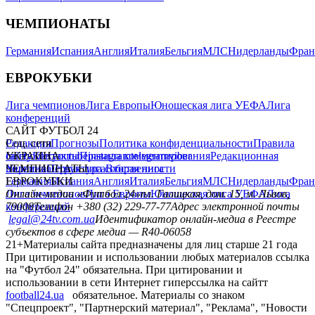
ЧЕМПИОНАТЫ
Германия
Испания
Англия
Италия
Бельгия
МЛС
Нидерланды
Фран
ЕВРОКУБКИ
Лига чемпионов
Лига Европы
Юношеская лига УЕФА
Лига
конференций
САЙТ ФУТБОЛ 24
Редакция
Соц. сети
Прогнозы
Политика конфиденциальности
Правила
сайту
facebook
УКРАИНА
Контакты
x
youtube
Правила комментирования
instagram
telegram
viber
Редакционная
политика
Украина
ЧЕМПИОНАТЫ
Первая лига
Структура собственности
Вторая лига
Германия
ЕВРОКУБКИ
Испания
Англия
Италия
Бельгия
МЛС
Нидерланды
Фран
Лига чемпионов
Онлайн-медиа «Футбол 24»
Лига Европы
пл. Галицкая, дом. 15, м. Львов,
Юношеская лига УЕФА
Лига
конференций
79008
Телефон +380 (32) 229-77-77
Адрес электронной почты
legal@24tv.com.ua
Идентификатор онлайн-медиа в Реестре
субъектов в сфере медиа — R40-06058
21+
Материалы сайта предназначены для лиц старше 21 года
При цитировании и использовании любых материалов ссылка
на "Футбол 24" обязательна. При цитировании и
использовании в сети Интернет гиперссылка на сайтт
football24.ua
обязательное. Материалы со знаком
"Спецпроект", "Партнерский материал", "Реклама", "Новости