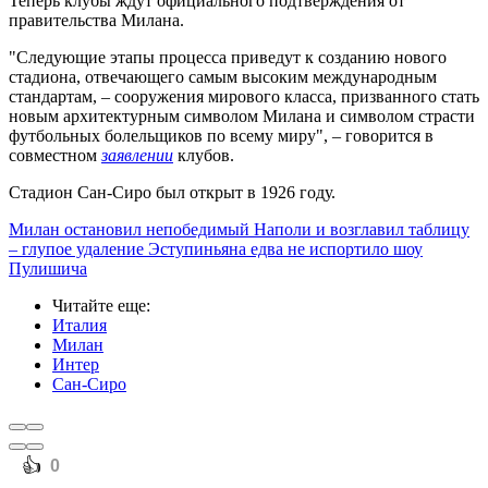
Теперь клубы ждут официального подтверждения от
правительства Милана.
"Следующие этапы процесса приведут к созданию нового
стадиона, отвечающего самым высоким международным
стандартам, – сооружения мирового класса, призванного стать
новым архитектурным символом Милана и символом страсти
футбольных болельщиков по всему миру", – говорится в
совместном
заявлении
клубов.
Стадион Сан-Сиро был открыт в 1926 году.
Милан остановил непобедимый Наполи и возглавил таблицу
– глупое удаление Эступиньяна едва не испортило шоу
Пулишича
Читайте еще
:
Италия
Милан
Интер
Сан-Сиро
️👍
0