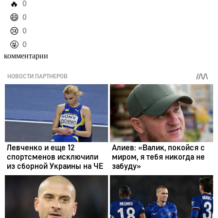
️🔥
0
️😄
0
️😢
0
️🤬
0
комментарии