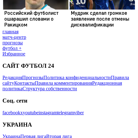
главная
матч-центр
прогнозы
футбол +
Избранное
САЙТ ФУТБОЛ 24
Редакция
Прогнозы
Политика конфиденциальности
Правила
сайту
Контакты
Правила комментирования
Редакционная
политика
Структура собственности
Соц. сети
facebook
x
youtube
instagram
telegram
viber
УКРАИНА
Украина
Первая лига
Вторая лига