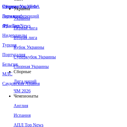
Сборная Украины
Италия
Суперкубок УЕФА
Украина
Германия
Лига конференций
Украина
Франция
ЛЧ - Top News
Первая лига
Нидерланды
Вторая лига
Турция
Кубок Украины
Португалия
Суперкубок Украины
Бельгия
Сборная Украины
Сборные
МЛС
Лига наций
Саудовская Аравия
ЧМ 2026
Чемпионаты
Англия
Испания
АПЛ Top News