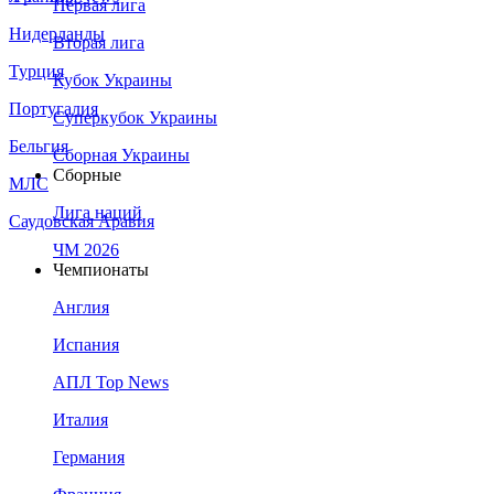
Первая лига
Нидерланды
Вторая лига
Турция
Кубок Украины
Португалия
Суперкубок Украины
Бельгия
Сборная Украины
Сборные
МЛС
Лига наций
Саудовская Аравия
ЧМ 2026
Чемпионаты
Англия
Испания
АПЛ Top News
Италия
Германия