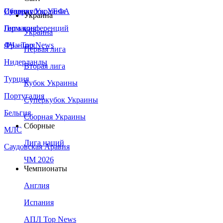
Сборная Украины
Италия
Суперкубок УЕФА
Украина
Германия
Лига конференций
Украина
Франция
ЛЧ - Top News
Первая лига
Нидерланды
Вторая лига
Турция
Кубок Украины
Португалия
Суперкубок Украины
Бельгия
Сборная Украины
Сборные
МЛС
Лига наций
Саудовская Аравия
ЧМ 2026
Чемпионаты
Англия
Испания
АПЛ Top News