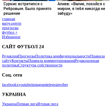
главная
матч-центр
прогнозы
футбол +
Избранное
САЙТ ФУТБОЛ 24
Редакция
Прогнозы
Политика конфиденциальности
Правила
сайту
Контакты
Правила комментирования
Редакционная
политика
Структура собственности
Соц. сети
facebook
x
youtube
instagram
telegram
viber
УКРАИНА
Украина
Первая лига
Вторая лига