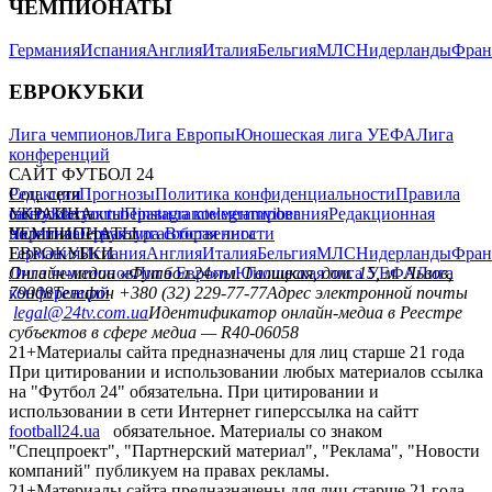
ЧЕМПИОНАТЫ
Германия
Испания
Англия
Италия
Бельгия
МЛС
Нидерланды
Фран
ЕВРОКУБКИ
Лига чемпионов
Лига Европы
Юношеская лига УЕФА
Лига
конференций
САЙТ ФУТБОЛ 24
Редакция
Соц. сети
Прогнозы
Политика конфиденциальности
Правила
сайту
facebook
УКРАИНА
Контакты
x
youtube
Правила комментирования
instagram
telegram
viber
Редакционная
политика
Украина
ЧЕМПИОНАТЫ
Первая лига
Структура собственности
Вторая лига
Германия
ЕВРОКУБКИ
Испания
Англия
Италия
Бельгия
МЛС
Нидерланды
Фран
Лига чемпионов
Онлайн-медиа «Футбол 24»
Лига Европы
пл. Галицкая, дом. 15, м. Львов,
Юношеская лига УЕФА
Лига
конференций
79008
Телефон +380 (32) 229-77-77
Адрес электронной почты
legal@24tv.com.ua
Идентификатор онлайн-медиа в Реестре
субъектов в сфере медиа — R40-06058
21+
Материалы сайта предназначены для лиц старше 21 года
При цитировании и использовании любых материалов ссылка
на "Футбол 24" обязательна. При цитировании и
использовании в сети Интернет гиперссылка на сайтт
football24.ua
обязательное. Материалы со знаком
"Спецпроект", "Партнерский материал", "Реклама", "Новости
компаний" публикуем на правах рекламы.
21+
Материалы сайта предназначены для лиц старше 21 года