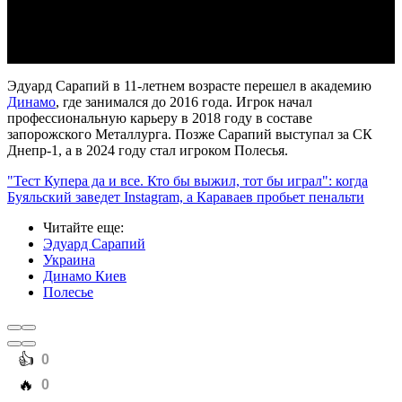
Video
Эдуард Сарапий в 11-летнем возрасте перешел в академию
Динамо
, где занимался до 2016 года. Игрок начал
профессиональную карьеру в 2018 году в составе
запорожского Металлурга. Позже Сарапий выступал за СК
Днепр-1, а в 2024 году стал игроком Полесья.
"Тест Купера да и все. Кто бы выжил, тот бы играл": когда
Буяльский заведет Instagram, а Караваев пробьет пенальти
Читайте еще
:
Эдуард Сарапий
Украина
Динамо Киев
Полесье
️👍
0
️🔥
0