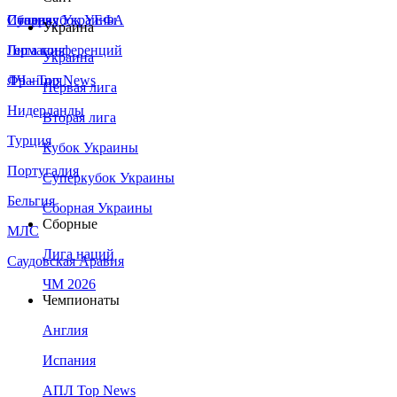
Сборная Украины
Италия
Суперкубок УЕФА
Украина
Германия
Лига конференций
Украина
Франция
ЛЧ - Top News
Первая лига
Нидерланды
Вторая лига
Турция
Кубок Украины
Португалия
Суперкубок Украины
Бельгия
Сборная Украины
Сборные
МЛС
Лига наций
Саудовская Аравия
ЧМ 2026
Чемпионаты
Англия
Испания
АПЛ Top News