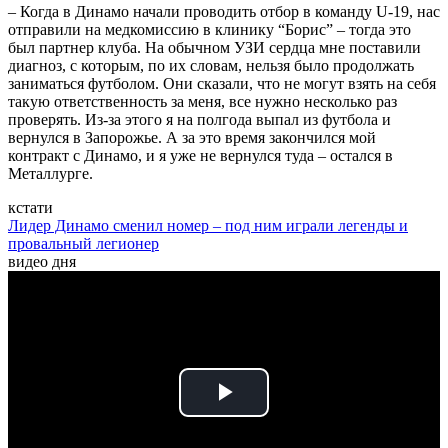
– Когда в Динамо начали проводить отбор в команду U-19, нас
отправили на медкомиссию в клинику “Борис” – тогда это
был партнер клуба. На обычном УЗИ сердца мне поставили
диагноз, с которым, по их словам, нельзя было продолжать
заниматься футболом. Они сказали, что не могут взять на себя
такую ответственность за меня, все нужно несколько раз
проверять. Из-за этого я на полгода выпал из футбола и
вернулся в Запорожье. А за это время закончился мой
контракт с Динамо, и я уже не вернулся туда – остался в
Металлурге.
кстати
Лидер Динамо сменил номер – под ним играли легенды и
провальный легионер
видео дня
Play