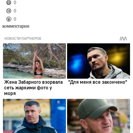
️😄
0
️😢
0
️🤬
0
комментарии