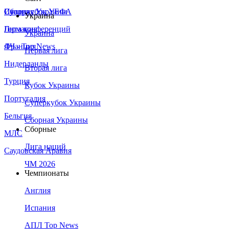
Сборная Украины
Италия
Суперкубок УЕФА
Украина
Германия
Лига конференций
Украина
Франция
ЛЧ - Top News
Первая лига
Нидерланды
Вторая лига
Турция
Кубок Украины
Португалия
Суперкубок Украины
Бельгия
Сборная Украины
Сборные
МЛС
Лига наций
Саудовская Аравия
ЧМ 2026
Чемпионаты
Англия
Испания
АПЛ Top News