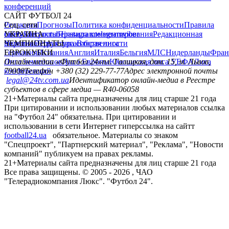
конференций
САЙТ ФУТБОЛ 24
Редакция
Соц. сети
Прогнозы
Политика конфиденциальности
Правила
сайту
facebook
УКРАИНА
Контакты
x
youtube
Правила комментирования
instagram
telegram
viber
Редакционная
политика
Украина
ЧЕМПИОНАТЫ
Первая лига
Структура собственности
Вторая лига
Германия
ЕВРОКУБКИ
Испания
Англия
Италия
Бельгия
МЛС
Нидерланды
Фран
Лига чемпионов
Онлайн-медиа «Футбол 24»
Лига Европы
пл. Галицкая, дом. 15, м. Львов,
Юношеская лига УЕФА
Лига
конференций
79008
Телефон +380 (32) 229-77-77
Адрес электронной почты
legal@24tv.com.ua
Идентификатор онлайн-медиа в Реестре
субъектов в сфере медиа — R40-06058
21+
Материалы сайта предназначены для лиц старше 21 года
При цитировании и использовании любых материалов ссылка
на "Футбол 24" обязательна. При цитировании и
использовании в сети Интернет гиперссылка на сайтт
football24.ua
обязательное. Материалы со знаком
"Спецпроект", "Партнерский материал", "Реклама", "Новости
компаний" публикуем на правах рекламы.
21+
Материалы сайта предназначены для лиц старше 21 года
Все права защищены. © 2005 -
2026
, ЧАО
"Телерадиокомпания Люкс". "Футбол 24".