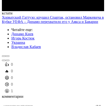
кстати
Хорватский Гаттузо: крушил Спартак, остановил Маркевича в
Кубке УЕФА – Динамо перехватило его у Аякса и Баварии
Читайте еще
:
Динамо Киев
Игорь Костюк
Украина
Владислав Кабаев
️👍
0
️🔥
0
️😄
0
️😢
0
️🤬
1
комментарии