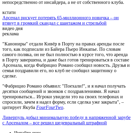
непосредственно от инсайдера, а не от собственного клуба.
кстати
Арсенал рискует потерять 65-миллионного новичка – он
втянут в громкий скандал с шантажом и стрельбой
видео дня
реклама
"Канониры" отдали Кивёр в Порту на правах аренды после
того, как подписали из Байера Пьеро Инкапье. По словам
самого поляка, он не был полностью в курсе того, что аренда
в Порту завершена, и даже был готов тренироваться в составе
Арсенала, когда Фабрицио Романо сообщил новость. Друзья и
семья поздравили его, но клуб не сообщил защитнику о
сделке.
"Фабрицио Романо объявил: "Поехали!", и я начал получать
десятки сообщений и звонков с поздравлениями. Я начал
тренироваться... Игроки увидели это на своих телефонах и
спросили, зачем я надел форму, если сделка уже закрыта", –
цитирует Якуба
FourFourTwo
.
Ливерпуль добыл минимальную победу в напряженной зарубе
с Арсеналом – все решил шедевральный штрафной
Читайте еще
: