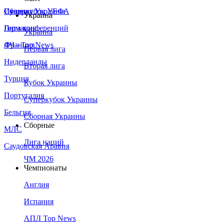
Сборная Украины
Италия
Суперкубок УЕФА
Украина
Германия
Лига конференций
Украина
Франция
ЛЧ - Top News
Первая лига
Нидерланды
Вторая лига
Турция
Кубок Украины
Португалия
Суперкубок Украины
Бельгия
Сборная Украины
Сборные
МЛС
Лига наций
Саудовская Аравия
ЧМ 2026
Чемпионаты
Англия
Испания
АПЛ Top News