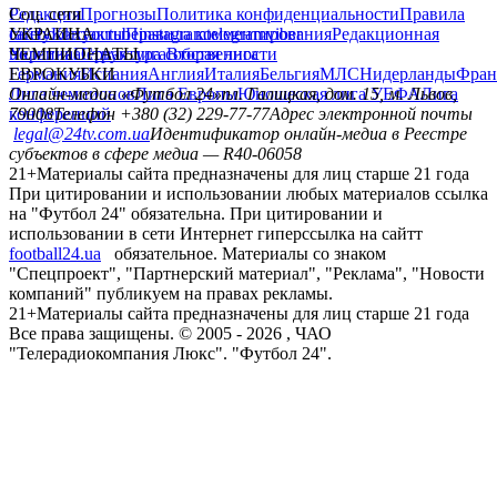
Редакция
Соц. сети
Прогнозы
Политика конфиденциальности
Правила
сайту
facebook
УКРАИНА
Контакты
x
youtube
Правила комментирования
instagram
telegram
viber
Редакционная
политика
Украина
ЧЕМПИОНАТЫ
Первая лига
Структура собственности
Вторая лига
Германия
ЕВРОКУБКИ
Испания
Англия
Италия
Бельгия
МЛС
Нидерланды
Фран
Лига чемпионов
Онлайн-медиа «Футбол 24»
Лига Европы
пл. Галицкая, дом. 15, м. Львов,
Юношеская лига УЕФА
Лига
конференций
79008
Телефон +380 (32) 229-77-77
Адрес электронной почты
legal@24tv.com.ua
Идентификатор онлайн-медиа в Реестре
субъектов в сфере медиа — R40-06058
21+
Материалы сайта предназначены для лиц старше 21 года
При цитировании и использовании любых материалов ссылка
на "Футбол 24" обязательна. При цитировании и
использовании в сети Интернет гиперссылка на сайтт
football24.ua
обязательное. Материалы со знаком
"Спецпроект", "Партнерский материал", "Реклама", "Новости
компаний" публикуем на правах рекламы.
21+
Материалы сайта предназначены для лиц старше 21 года
Все права защищены. © 2005 -
2026
, ЧАО
"Телерадиокомпания Люкс". "Футбол 24".