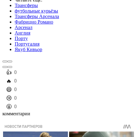
Трансферы
футбольные курьёзы
Трансферы Арсенала
Фабрицио Романо
Арсенал
Англия
Порту
Португалия
Якуб Кивьор
️👍
0
️🔥
0
️😄
0
️😢
0
️🤬
0
комментарии