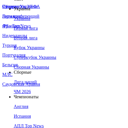
Сборная Украины
Италия
Суперкубок УЕФА
Украина
Германия
Лига конференций
Украина
Франция
ЛЧ - Top News
Первая лига
Нидерланды
Вторая лига
Турция
Кубок Украины
Португалия
Суперкубок Украины
Бельгия
Сборная Украины
Сборные
МЛС
Лига наций
Саудовская Аравия
ЧМ 2026
Чемпионаты
Англия
Испания
АПЛ Top News