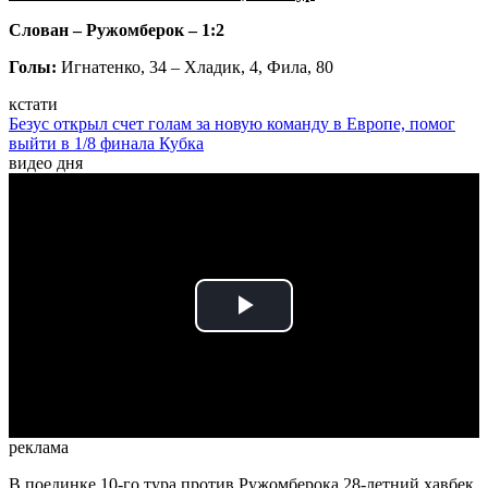
Слован – Ружомберок – 1:2
Голы:
Игнатенко, 34 – Хладик, 4, Фила, 80
кстати
Безус открыл счет голам за новую команду в Европе, помог
выйти в 1/8 финала Кубка
видео дня
Play
Video
реклама
В поединке 10-го тура против Ружомберока 28-летний хавбек