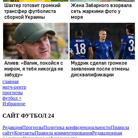
главная
матч-центр
прогнозы
футбол +
Избранное
САЙТ ФУТБОЛ 24
Редакция
Прогнозы
Политика конфиденциальности
Правила
сайту
Контакты
Правила комментирования
Редакционная