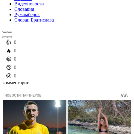
Видеоновости
Словакия
Ружомберок
Слован Братислава
️👍
0
️🔥
0
️😄
0
️😢
0
️🤬
0
комментарии