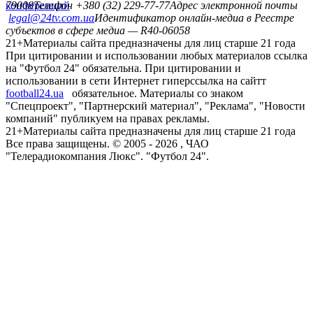
конференций
79008
Телефон +380 (32) 229-77-77
Адрес электронной почты
legal@24tv.com.ua
Идентификатор онлайн-медиа в Реестре
субъектов в сфере медиа — R40-06058
21+
Материалы сайта предназначены для лиц старше 21 года
При цитировании и использовании любых материалов ссылка
на "Футбол 24" обязательна. При цитировании и
использовании в сети Интернет гиперссылка на сайтт
football24.ua
обязательное. Материалы со знаком
"Спецпроект", "Партнерский материал", "Реклама", "Новости
компаний" публикуем на правах рекламы.
21+
Материалы сайта предназначены для лиц старше 21 года
Все права защищены. © 2005 -
2026
, ЧАО
"Телерадиокомпания Люкс". "Футбол 24".