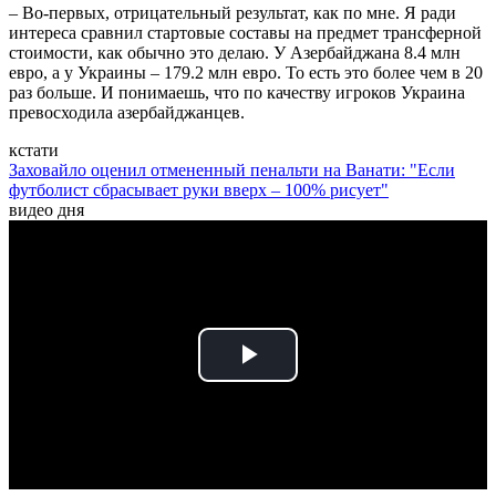
– Во-первых, отрицательный результат, как по мне. Я ради
интереса сравнил стартовые составы на предмет трансферной
стоимости, как обычно это делаю. У Азербайджана 8.4 млн
евро, а у Украины – 179.2 млн евро. То есть это более чем в 20
раз больше. И понимаешь, что по качеству игроков Украина
превосходила азербайджанцев.
кстати
Заховайло оценил отмененный пенальти на Ванати: "Если
футболист сбрасывает руки вверх – 100% рисует"
видео дня
Play
Video