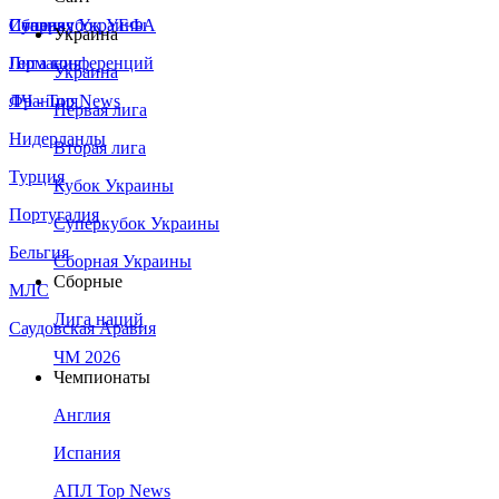
Сборная Украины
Италия
Суперкубок УЕФА
Украина
Германия
Лига конференций
Украина
Франция
ЛЧ - Top News
Первая лига
Нидерланды
Вторая лига
Турция
Кубок Украины
Португалия
Суперкубок Украины
Бельгия
Сборная Украины
Сборные
МЛС
Лига наций
Саудовская Аравия
ЧМ 2026
Чемпионаты
Англия
Испания
АПЛ Top News