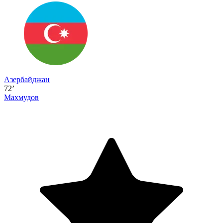
Азербайджан
72’
Махмудов