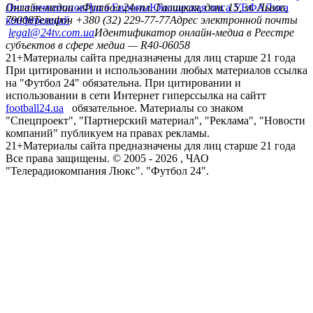
Лига чемпионов
Онлайн-медиа «Футбол 24»
Лига Европы
пл. Галицкая, дом. 15, м. Львов,
Юношеская лига УЕФА
Лига
конференций
79008
Телефон +380 (32) 229-77-77
Адрес электронной почты
legal@24tv.com.ua
Идентификатор онлайн-медиа в Реестре
субъектов в сфере медиа — R40-06058
21+
Материалы сайта предназначены для лиц старше 21 года
При цитировании и использовании любых материалов ссылка
на "Футбол 24" обязательна. При цитировании и
использовании в сети Интернет гиперссылка на сайтт
football24.ua
обязательное. Материалы со знаком
"Спецпроект", "Партнерский материал", "Реклама", "Новости
компаний" публикуем на правах рекламы.
21+
Материалы сайта предназначены для лиц старше 21 года
Все права защищены. © 2005 -
2026
, ЧАО
"Телерадиокомпания Люкс". "Футбол 24".