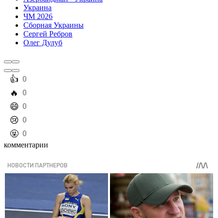
Украина
ЧМ 2026
Сборная Украины
Сергей Ребров
Олег Дулуб
️👍
0
️🔥
0
️😄
0
️😢
0
️🤬
0
комментарии