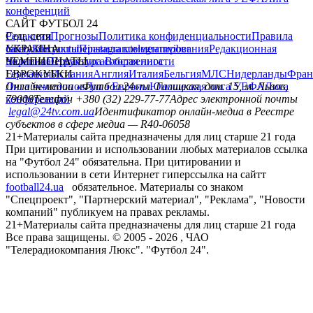
конференций
САЙТ ФУТБОЛ 24
Редакция
Соц. сети
Прогнозы
Политика конфиденциальности
Правила
сайту
facebook
УКРАИНА
Контакты
x
youtube
Правила комментирования
instagram
telegram
viber
Редакционная
политика
Украина
ЧЕМПИОНАТЫ
Первая лига
Структура собственности
Вторая лига
Германия
ЕВРОКУБКИ
Испания
Англия
Италия
Бельгия
МЛС
Нидерланды
Фран
Лига чемпионов
Онлайн-медиа «Футбол 24»
Лига Европы
пл. Галицкая, дом. 15, м. Львов,
Юношеская лига УЕФА
Лига
конференций
79008
Телефон +380 (32) 229-77-77
Адрес электронной почты
legal@24tv.com.ua
Идентификатор онлайн-медиа в Реестре
субъектов в сфере медиа — R40-06058
21+
Материалы сайта предназначены для лиц старше 21 года
При цитировании и использовании любых материалов ссылка
на "Футбол 24" обязательна. При цитировании и
использовании в сети Интернет гиперссылка на сайтт
football24.ua
обязательное. Материалы со знаком
"Спецпроект", "Партнерский материал", "Реклама", "Новости
компаний" публикуем на правах рекламы.
21+
Материалы сайта предназначены для лиц старше 21 года
Все права защищены. © 2005 -
2026
, ЧАО
"Телерадиокомпания Люкс". "Футбол 24".