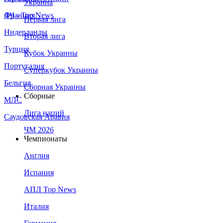
Украина
Франция
ЛЧ - Top News
Первая лига
Нидерланды
Вторая лига
Турция
Кубок Украины
Португалия
Суперкубок Украины
Бельгия
Сборная Украины
Сборные
МЛС
Лига наций
Саудовская Аравия
ЧМ 2026
Чемпионаты
Англия
Испания
АПЛ Top News
Италия