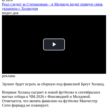
Реал следит за Степановым – в Мадриде видят прямую связь
украинца с Холандом
видео дня
Play
Video
реклама
Эрлинг будет играть за сборную под фамилией Бреут Холанд.
Впервые Холанд сыграет в новой футболке в сентябрьских
матчах отбора к ЧМ-2026 с Финляндией и Молдовой.
Отмечается, что менять фамилию на футболке Манчестер
Сити форвард не планирует.