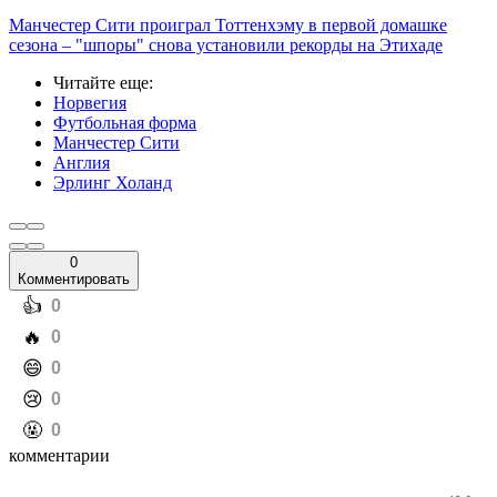
Манчестер Сити проиграл Тоттенхэму в первой домашке
сезона – "шпоры" снова установили рекорды на Этихаде
Читайте еще
:
Норвегия
Футбольная форма
Манчестер Сити
Англия
Эрлинг Холанд
0
Комментировать
️👍
0
️🔥
0
️😄
0
️😢
0
️🤬
0
комментарии