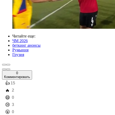
Читайте еще
:
ЧМ 2026
беткинг анонсы
Румыния
Грузия
0
Комментировать
️👍
15
️🔥
2
️😄
0
️😢
3
️🤬
0