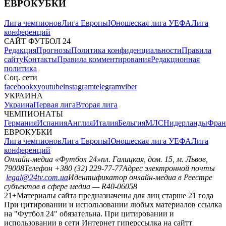
ЕВРОКУБКИ
Лига чемпионов
Лига Европы
Юношеская лига УЕФА
Лига
конференций
САЙТ ФУТБОЛ 24
Редакция
Прогнозы
Политика конфиденциальности
Правила
сайту
Контакты
Правила комментирования
Редакционная
политика
Соц. сети
facebook
x
youtube
instagram
telegram
viber
УКРАИНА
Украина
Первая лига
Вторая лига
ЧЕМПИОНАТЫ
Германия
Испания
Англия
Италия
Бельгия
МЛС
Нидерланды
Фран
ЕВРОКУБКИ
Лига чемпионов
Лига Европы
Юношеская лига УЕФА
Лига
конференций
Онлайн-медиа «Футбол 24»
пл. Галицкая, дом. 15, м. Львов,
79008
Телефон +380 (32) 229-77-77
Адрес электронной почты
legal@24tv.com.ua
Идентификатор онлайн-медиа в Реестре
субъектов в сфере медиа — R40-06058
21+
Материалы сайта предназначены для лиц старше 21 года
При цитировании и использовании любых материалов ссылка
на "Футбол 24" обязательна. При цитировании и
использовании в сети Интернет гиперссылка на сайтт