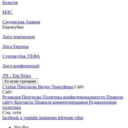
Бельгия
МЛС
Саудовская Аравия
Еврокубки
Лига чемпионов
Лига Европы
Суперкубок УЕФА
Лига конференций
ЛЧ - Top News
Ко всем турнирам
Статьи
Прогнозы
Видео
Трансферы
Сайт
Сайт
Редакция
Прогнозы
Политика конфиденциальности
Правила
сайту
Контакты
Правила комментирования
Редакционная
политика
Соц. сети
facebook
x
youtube
instagram
telegram
viber
Укр
Рус