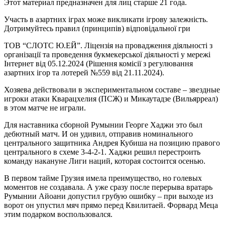
Этот материал предназначен для лиц старше 21 года.
Участь в азартних іграх може викликати ігрову залежність.
Дотримуйтесь правил (принципів) відповідальної гри
ТОВ “СЛОТС Ю.ЕЙ”. Ліцензія на провадження діяльності з
організації та проведення букмекерської діяльності у мережі
Інтернет від 05.12.2024 (Рішення комісії з регулювання
азартних ігор та лотерей №559 від 21.11.2024).
Хозяева действовали в экспериментальном составе – звездные
игроки атаки Кварацхелия (ПСЖ) и Микаутадзе (Вильярреал)
в этом матче не играли.
Для наставника сборной Румынии Георге Хаджи это был
дебютный матч. И он удивил, отправив номинального
центрального защитника Андрея Кубиша на позицию правого
центрального в схеме 3-4-2-1. Хаджи решил перестроить
команду накануне Лиги наций, которая состоится осенью.
В первом тайме Грузия имела преимущество, но голевых
моментов не создавала. А уже сразу после перерыва вратарь
Румынии Айоани допустил грубую ошибку – при выходе из
ворот он упустил мяч прямо перед Квилитаей. Форвард Меца
этим подарком воспользовался.