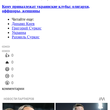
Кому принадлежат украинские клубы: олигархи,
оффшоры, женщины
Читайте еще
:
Динамо Киев
Григорий Суркис
Украина
Рахмиль Суркис
️👍
0
️🔥
0
️😄
0
️😢
0
️🤬
0
комментарии