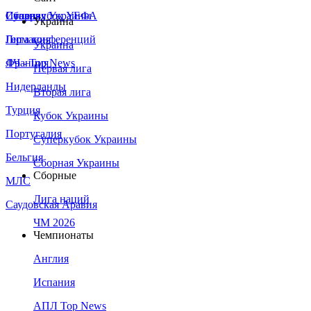
Сборная Украины
Италия
Суперкубок УЕФА
Украина
Германия
Лига конференций
Украина
Франция
ЛЧ - Top News
Первая лига
Нидерланды
Вторая лига
Турция
Кубок Украины
Португалия
Суперкубок Украины
Бельгия
Сборная Украины
Сборные
МЛС
Лига наций
Саудовская Аравия
ЧМ 2026
Чемпионаты
Англия
Испания
АПЛ Top News