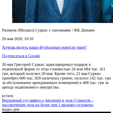
Рахмиль (Михаил) Суркис с сыновьями / ФК Динамо
26 мая 2020, 10:10
Хочешь видеть наши футбольные новости чаще?
Подписаться в Google
26 мая Григорий Суркис задекларировал подарок в
неденежной форме от отца стоимостью 24 млн 684 тыс. 411
грн, который получил 20 мая. Кроме того, 22 мая Суркис
приобрел 606 тыс. 820 наличных гривен, оплатил 142 тыс. грн
за обслуживание арендованных помещений и 408 тыс. грн за
аренду недвижимого имущества.
кстати
Верховный суд заявил о давлении в деле Суркисов –
рассмотрение дела на более чем 1 мильярд отложено
видео дня