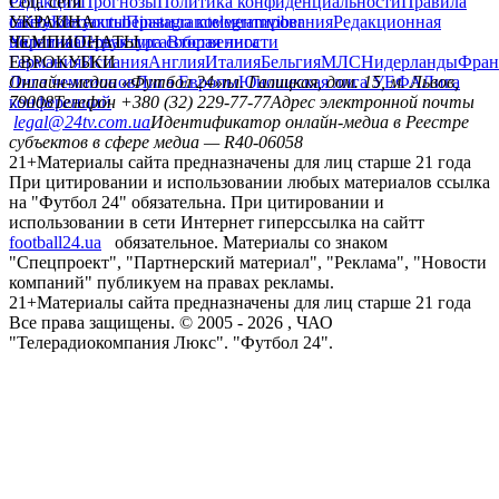
Редакция
Соц. сети
Прогнозы
Политика конфиденциальности
Правила
сайту
facebook
УКРАИНА
Контакты
x
youtube
Правила комментирования
instagram
telegram
viber
Редакционная
политика
Украина
ЧЕМПИОНАТЫ
Первая лига
Структура собственности
Вторая лига
Германия
ЕВРОКУБКИ
Испания
Англия
Италия
Бельгия
МЛС
Нидерланды
Фран
Лига чемпионов
Онлайн-медиа «Футбол 24»
Лига Европы
пл. Галицкая, дом. 15, м. Львов,
Юношеская лига УЕФА
Лига
конференций
79008
Телефон +380 (32) 229-77-77
Адрес электронной почты
legal@24tv.com.ua
Идентификатор онлайн-медиа в Реестре
субъектов в сфере медиа — R40-06058
21+
Материалы сайта предназначены для лиц старше 21 года
При цитировании и использовании любых материалов ссылка
на "Футбол 24" обязательна. При цитировании и
использовании в сети Интернет гиперссылка на сайтт
football24.ua
обязательное. Материалы со знаком
"Спецпроект", "Партнерский материал", "Реклама", "Новости
компаний" публикуем на правах рекламы.
21+
Материалы сайта предназначены для лиц старше 21 года
Все права защищены. © 2005 -
2026
, ЧАО
"Телерадиокомпания Люкс". "Футбол 24".