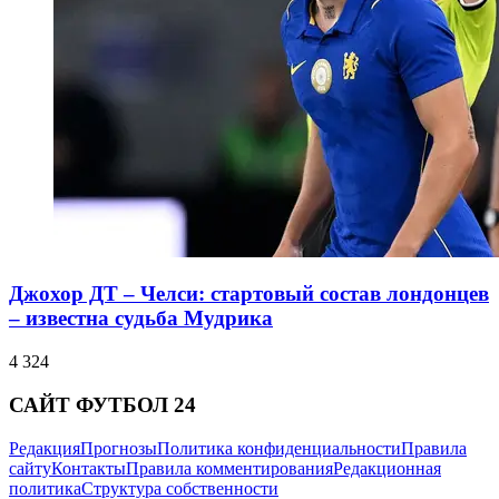
Джохор ДТ – Челси: стартовый состав лондонцев
– известна судьба Мудрика
4 324
САЙТ ФУТБОЛ 24
Редакция
Прогнозы
Политика конфиденциальности
Правила
сайту
Контакты
Правила комментирования
Редакционная
политика
Структура собственности