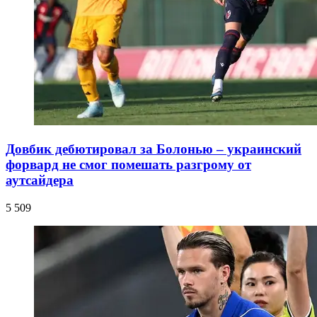
Довбик дебютировал за Болонью – украинский
форвард не смог помешать разгрому от
аутсайдера
5 509