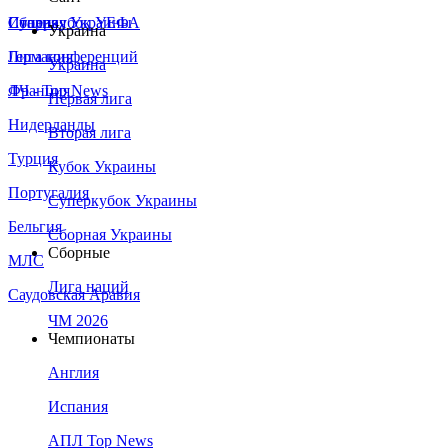
Сборная Украины
Италия
Суперкубок УЕФА
Украина
Германия
Лига конференций
Украина
Франция
ЛЧ - Top News
Первая лига
Нидерланды
Вторая лига
Турция
Кубок Украины
Португалия
Суперкубок Украины
Бельгия
Сборная Украины
Сборные
МЛС
Лига наций
Саудовская Аравия
ЧМ 2026
Чемпионаты
Англия
Испания
АПЛ Top News