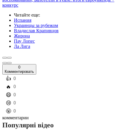
конкурс
Читайте еще
:
Испания
Украинцы за рубежом
Владислав Крапивцов
Жирона
Пау Лопес
Ла Лига
0
Комментировать
️👍
0
️🔥
0
️😄
0
️😢
0
️🤬
0
комментарии