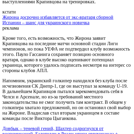
выступлениями Крапивцова на тренировках.
кстати
Жирона досрочно избавляется от экс-вратаря сборной
Испании – шанс для украинского новичка
реклама
Кроме того, есть возможность, что Жирона заявит
Крапивцова на последние матчи основной стадии Лиги
чемпионов, но пока УЕФА не подтвердил клубу возможность
этого. Пауло Гассанига сохраняет позицию основного
вратаря, однако в клубе высоко оценивают потенциал
украинца, которого удалось подписать несмотря на интерес со
стороны клубов АПЛ.
Напомним, украинский голкипер находился без клуба после
исчезновения СК Днепр-1, где он выступал за команду U-19.
В дальнейшем Крапивцов пытался зарекомендовать себя в
Челси и Арсенале, но из-за требований местного
законодательства не смог получить там контракт. В общем у
голкипера хватало предложений, но он остановил свой выбор
на Жироне. Владислав стал вторым украинцем в составе
команды после Виктора Цыганкова.
Довбык – теневой гений, Шахтер содрогнулся от
воспоминаний, Балотелли в Реале: итоги евроуикенда +