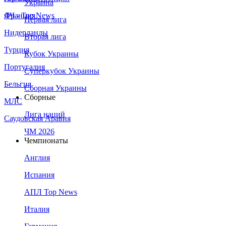
Украина
Франция
ЛЧ - Top News
Первая лига
Нидерланды
Вторая лига
Турция
Кубок Украины
Португалия
Суперкубок Украины
Бельгия
Сборная Украины
Сборные
МЛС
Лига наций
Саудовская Аравия
ЧМ 2026
Чемпионаты
Англия
Испания
АПЛ Top News
Италия