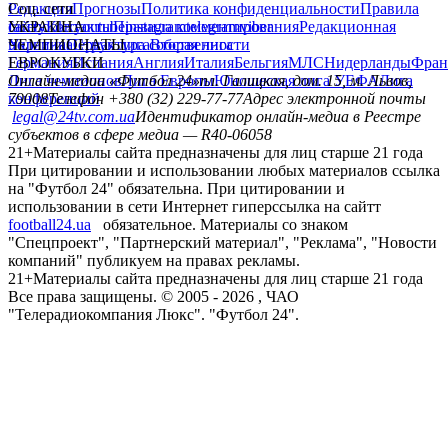
Редакция
Соц. сети
Прогнозы
Политика конфиденциальности
Правила
сайту
facebook
УКРАИНА
Контакты
x
youtube
Правила комментирования
instagram
telegram
viber
Редакционная
политика
Украина
ЧЕМПИОНАТЫ
Первая лига
Структура собственности
Вторая лига
Германия
ЕВРОКУБКИ
Испания
Англия
Италия
Бельгия
МЛС
Нидерланды
Фран
Лига чемпионов
Онлайн-медиа «Футбол 24»
Лига Европы
пл. Галицкая, дом. 15, м. Львов,
Юношеская лига УЕФА
Лига
конференций
79008
Телефон +380 (32) 229-77-77
Адрес электронной почты
legal@24tv.com.ua
Идентификатор онлайн-медиа в Реестре
субъектов в сфере медиа — R40-06058
21+
Материалы сайта предназначены для лиц старше 21 года
При цитировании и использовании любых материалов ссылка
на "Футбол 24" обязательна. При цитировании и
использовании в сети Интернет гиперссылка на сайтт
football24.ua
обязательное. Материалы со знаком
"Спецпроект", "Партнерский материал", "Реклама", "Новости
компаний" публикуем на правах рекламы.
21+
Материалы сайта предназначены для лиц старше 21 года
Все права защищены. © 2005 -
2026
, ЧАО
"Телерадиокомпания Люкс". "Футбол 24".