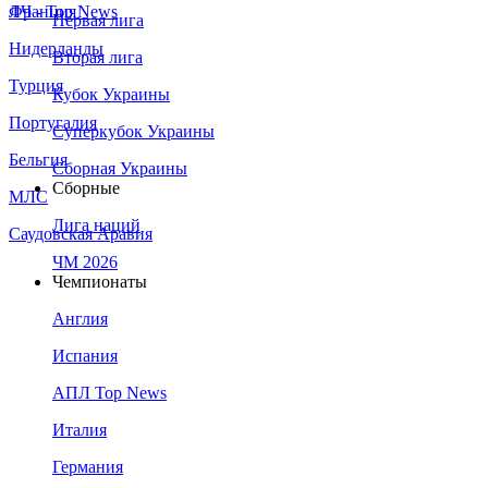
Франция
ЛЧ - Top News
Первая лига
Нидерланды
Вторая лига
Турция
Кубок Украины
Португалия
Суперкубок Украины
Бельгия
Сборная Украины
Сборные
МЛС
Лига наций
Саудовская Аравия
ЧМ 2026
Чемпионаты
Англия
Испания
АПЛ Top News
Италия
Германия