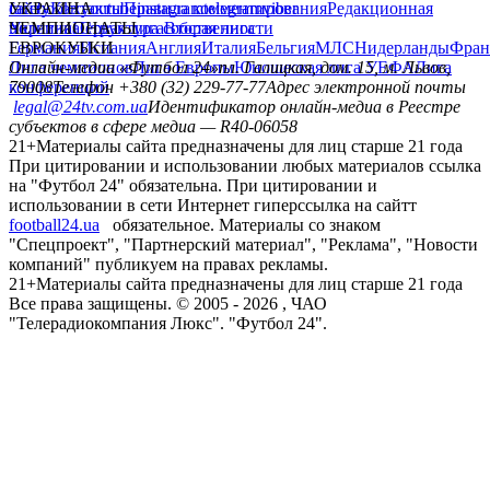
сайту
facebook
УКРАИНА
Контакты
x
youtube
Правила комментирования
instagram
telegram
viber
Редакционная
политика
Украина
ЧЕМПИОНАТЫ
Первая лига
Структура собственности
Вторая лига
Германия
ЕВРОКУБКИ
Испания
Англия
Италия
Бельгия
МЛС
Нидерланды
Фран
Лига чемпионов
Онлайн-медиа «Футбол 24»
Лига Европы
пл. Галицкая, дом. 15, м. Львов,
Юношеская лига УЕФА
Лига
конференций
79008
Телефон +380 (32) 229-77-77
Адрес электронной почты
legal@24tv.com.ua
Идентификатор онлайн-медиа в Реестре
субъектов в сфере медиа — R40-06058
21+
Материалы сайта предназначены для лиц старше 21 года
При цитировании и использовании любых материалов ссылка
на "Футбол 24" обязательна. При цитировании и
использовании в сети Интернет гиперссылка на сайтт
football24.ua
обязательное. Материалы со знаком
"Спецпроект", "Партнерский материал", "Реклама", "Новости
компаний" публикуем на правах рекламы.
21+
Материалы сайта предназначены для лиц старше 21 года
Все права защищены. © 2005 -
2026
, ЧАО
"Телерадиокомпания Люкс". "Футбол 24".