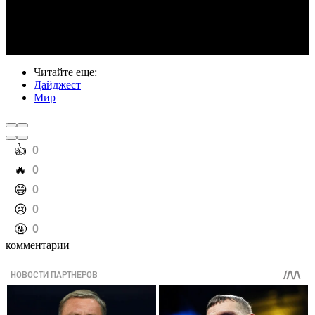
Video
Читайте еще
:
Дайджест
Мир
️👍
0
️🔥
0
️😄
0
️😢
0
️🤬
0
комментарии