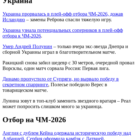
Украина
Украина прорвалась в плей-офф отбора ЧМ-2026, дожав
Исландию
– замены Реброва спасли тяжелую игру.
Украина узнала потенциальных соперников в плей-офф
отбора к ЧМ-2026
.
Умер Андрей Полунин
– только вчера экс-звезда Днепра и
сборной Украины играл в благотворительном матче.
Ракицкий снова забил шедевр с 30 метров, очередной провал
Ворсклы, один матч сорвала Россия: Первая лига.
Динамо пропустило от Супряги, но вырвало победу в
секретном спарринге
, Полесье победило Верес в
товарищеском матче.
Лунина зовут в топ-клуб заменить звездного вратаря – Реал
может попросить слишком много за украинца.
Отбор на ЧМ-2026
Англия с дублем Кейна одержала историческую победу над
Албанией, Сербия оформила камбэк с Латвией
.