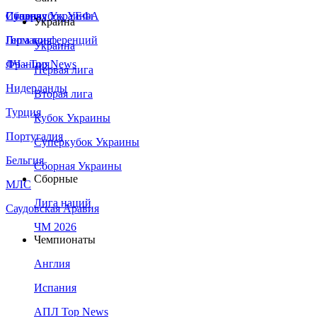
Сборная Украины
Италия
Суперкубок УЕФА
Украина
Германия
Лига конференций
Украина
Франция
ЛЧ - Top News
Первая лига
Нидерланды
Вторая лига
Турция
Кубок Украины
Португалия
Суперкубок Украины
Бельгия
Сборная Украины
Сборные
МЛС
Лига наций
Саудовская Аравия
ЧМ 2026
Чемпионаты
Англия
Испания
АПЛ Top News