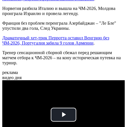
Норвегия разбила Италию и вышла на ЧМ-2026, Молдова
проиграла Израилю и провела легенду.
Франция без проблем переиграла Азербайджан – "Ле Бле"
упустили два гола, След Украины.
Драматичный хет-трик Перротта оставил Венгрию без
ЧМ-2026, Португалия забила 9 голов Армении
.
Тренер сенсационной сборной сбежал перед решающим
матчем отбора к ЧМ-2026 – на кону историческая путевка на
турнир.
реклама
видео дня
Play