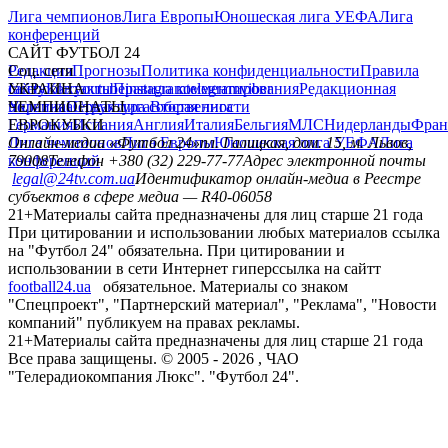
Лига чемпионов
Лига Европы
Юношеская лига УЕФА
Лига
конференций
САЙТ ФУТБОЛ 24
Редакция
Соц. сети
Прогнозы
Политика конфиденциальности
Правила
сайту
facebook
УКРАИНА
Контакты
x
youtube
Правила комментирования
instagram
telegram
viber
Редакционная
политика
Украина
ЧЕМПИОНАТЫ
Первая лига
Структура собственности
Вторая лига
Германия
ЕВРОКУБКИ
Испания
Англия
Италия
Бельгия
МЛС
Нидерланды
Фран
Лига чемпионов
Онлайн-медиа «Футбол 24»
Лига Европы
пл. Галицкая, дом. 15, м. Львов,
Юношеская лига УЕФА
Лига
конференций
79008
Телефон +380 (32) 229-77-77
Адрес электронной почты
legal@24tv.com.ua
Идентификатор онлайн-медиа в Реестре
субъектов в сфере медиа — R40-06058
21+
Материалы сайта предназначены для лиц старше 21 года
При цитировании и использовании любых материалов ссылка
на "Футбол 24" обязательна. При цитировании и
использовании в сети Интернет гиперссылка на сайтт
football24.ua
обязательное. Материалы со знаком
"Спецпроект", "Партнерский материал", "Реклама", "Новости
компаний" публикуем на правах рекламы.
21+
Материалы сайта предназначены для лиц старше 21 года
Все права защищены. © 2005 -
2026
, ЧАО
"Телерадиокомпания Люкс". "Футбол 24".