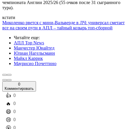
чемпионата Англии 2025/26 (55 очков после 31 сыгранного
тура).
кстати
Миколенко рвется с мини-Вальверде в ЛЧ: универсал сметает
все на своем пути в АПЛ – тайный козырь топ-сборной
Читайте еще
:
АПЛ Top News
Манчестер Юнайтед
Юлиан Нагельсманн
Майкл Каррик
Маурисио Почеттино
0
Комментировать
️👍
0
️🔥
0
️😄
0
️😢
0
️🤬
0