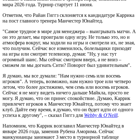
мира 2026 года. Турнир стартует 11 июня.
Отметим, что Райан Гиггз склоняется к кандидатуре Каррика
на пост главного тренера Манчестер Юнайтед.
"Самое трудное в мире для менеджера – выигрывать матчи. А
он это делает, мы проиграли одну игру. Не только это, но и
атмосфера вокруг, мы ходили на игры и смотрели их, не зная,
что получим. Сейчас все изменилось, болельщики приходят
на игры или смотрят телевизор, думая: "Ну, у нас тут
огромный шанс. Мы сейчас смотрим вверх, а не вниз –
сможем ли мы догнать Сити? Поворот был удивительным".
Я думаю, мы все думали: "Нам нужно семь или восемь
игроков". А теперь, возможно, нам нужно трое или четверо
летом, что более достижимо, чем семь или восемь игроков.
Сейчас я не могу видеть ничего дальше Майкла, просто не
могу. Я думаю, что он принес спокойствие. Думаю, Каррик
привлечет игроков к Манчестер Юнайтед, потому что знает
клуб. Дайте ему время, я думаю, что он будет идти от одного
успеха к другому", – сказал Гиггз для
Webby & O'Neill
.
Напомним, что Каррик возглавил Манчестер Юнайтед в
январе 2026 года, заменив Рубена Аморима. Сейчас
манкунианцы занимают 3 место в турнирной таблице