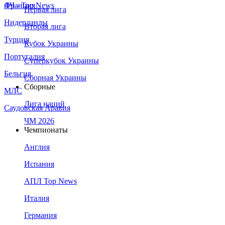
Франция
ЛЧ - Top News
Первая лига
Нидерланды
Вторая лига
Турция
Кубок Украины
Португалия
Суперкубок Украины
Бельгия
Сборная Украины
Сборные
МЛС
Лига наций
Саудовская Аравия
ЧМ 2026
Чемпионаты
Англия
Испания
АПЛ Top News
Италия
Германия