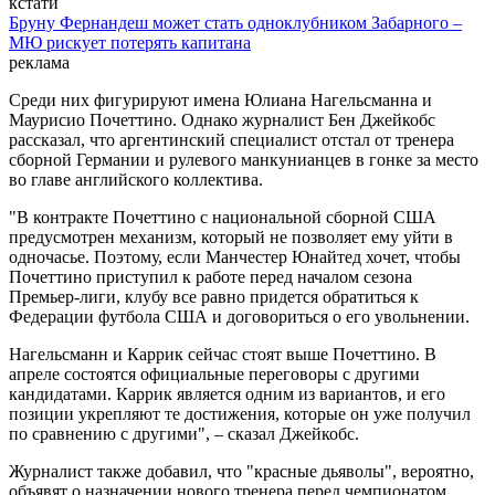
кстати
Бруну Фернандеш может стать одноклубником Забарного –
МЮ рискует потерять капитана
реклама
Среди них фигурируют имена Юлиана Нагельсманна и
Маурисио Почеттино. Однако журналист Бен Джейкобс
рассказал, что аргентинский специалист отстал от тренера
сборной Германии и рулевого манкунианцев в гонке за место
во главе английского коллектива.
"В контракте Почеттино с национальной сборной США
предусмотрен механизм, который не позволяет ему уйти в
одночасье. Поэтому, если Манчестер Юнайтед хочет, чтобы
Почеттино приступил к работе перед началом сезона
Премьер-лиги, клубу все равно придется обратиться к
Федерации футбола США и договориться о его увольнении.
Нагельсманн и Каррик сейчас стоят выше Почеттино. В
апреле состоятся официальные переговоры с другими
кандидатами. Каррик является одним из вариантов, и его
позиции укрепляют те достижения, которые он уже получил
по сравнению с другими", – сказал Джейкобс.
Журналист также добавил, что "красные дьяволы", вероятно,
объявят о назначении нового тренера перед чемпионатом