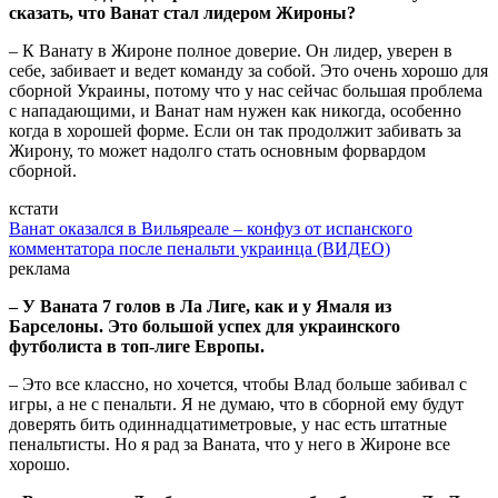
сказать, что Ванат стал лидером Жироны?
– К Ванату в Жироне полное доверие. Он лидер, уверен в
себе, забивает и ведет команду за собой. Это очень хорошо для
сборной Украины, потому что у нас сейчас большая проблема
с нападающими, и Ванат нам нужен как никогда, особенно
когда в хорошей форме. Если он так продолжит забивать за
Жирону, то может надолго стать основным форвардом
сборной.
кстати
Ванат оказался в Вильяреале – конфуз от испанского
комментатора после пенальти украинца (ВИДЕО)
реклама
– У Ваната 7 голов в Ла Лиге, как и у Ямаля из
Барселоны. Это большой успех для украинского
футболиста в топ-лиге Европы.
– Это все классно, но хочется, чтобы Влад больше забивал с
игры, а не с пенальти. Я не думаю, что в сборной ему будут
доверять бить одиннадцатиметровые, у нас есть штатные
пенальтисты. Но я рад за Ваната, что у него в Жироне все
хорошо.