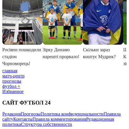
главная
матч-центр
прогнозы
футбол +
Избранное
САЙТ ФУТБОЛ 24
Редакция
Прогнозы
Политика конфиденциальности
Правила
сайту
Контакты
Правила комментирования
Редакционная
политика
Структура собственности