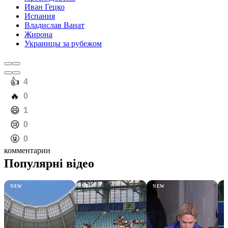
Иван Гецко
Испания
Владислав Ванат
Жирона
Украинцы за рубежом
️👍
4
️🔥
0
️😄
1
️😢
0
️🤬
0
комментарии