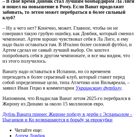
– В свое время Довбик стал лучшим бомбардиром Ла Лиги
и пошел на повышение в Рому. Если Ванат продолжит
забивать, то летом может перебраться в более сильный
клуб?
– Ну а чего нет? Конечно, может. Главное, чтобы он не
совершил такую грубую ошибку, как Довбик, который сменил
чемпионат. Артем хорошо чувствовал себя в Ла Лиге, и ему
надо было оставаться там. В Италии более силовой футбол, и
Артем сделал не самый лучший выбор. Он захотел
попробовать себя в другом чемпионате, и все мы видим, что
из этого получилось.
Ванату надо оставаться в Испании, но со временем
переходить в более серьезный клуб, который ставит перед
собой определенные цели, типа Атлетико или Вильяреала, –
заявил Иван Гецко в комментарии
Украинскому футболу
.
Напомним, что Владислав Ванат летом 2025-го перебрался в
Жирону из Динамо за около 15 миллионов евро.
Дубль Ваната принес Жироне победу в дерби с Эспаньолом –
Цыганков и Ко возвращаются в борьбу за еврокубки
Читайте еще
:
Артем Довбик