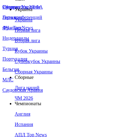
Сборная Украины
Италия
Суперкубок УЕФА
Украина
Германия
Лига конференций
Украина
Франция
ЛЧ - Top News
Первая лига
Нидерланды
Вторая лига
Турция
Кубок Украины
Португалия
Суперкубок Украины
Бельгия
Сборная Украины
Сборные
МЛС
Лига наций
Саудовская Аравия
ЧМ 2026
Чемпионаты
Англия
Испания
АПЛ Top News