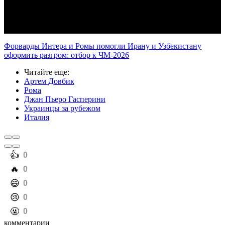
Video
Форварды Интера и Ромы помогли Ирану и Узбекистану
оформить разгром: отбор к ЧМ-2026
Читайте еще
:
Артем Довбик
Рома
Джан Пьеро Гасперини
Украинцы за рубежом
Италия
️👍
0
️🔥
0
️😄
0
️😢
0
️🤬
0
комментарии