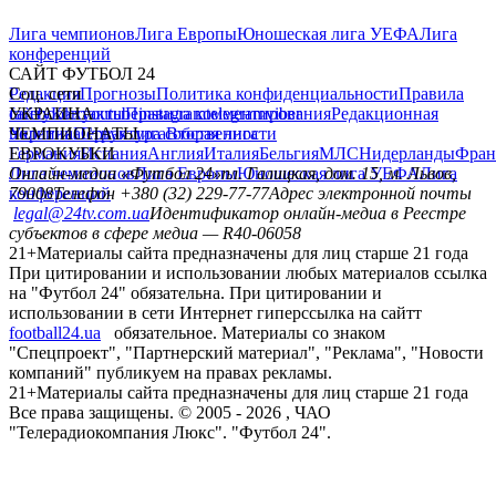
Лига чемпионов
Лига Европы
Юношеская лига УЕФА
Лига
конференций
САЙТ ФУТБОЛ 24
Редакция
Соц. сети
Прогнозы
Политика конфиденциальности
Правила
сайту
facebook
УКРАИНА
Контакты
x
youtube
Правила комментирования
instagram
telegram
viber
Редакционная
политика
Украина
ЧЕМПИОНАТЫ
Первая лига
Структура собственности
Вторая лига
Германия
ЕВРОКУБКИ
Испания
Англия
Италия
Бельгия
МЛС
Нидерланды
Фран
Лига чемпионов
Онлайн-медиа «Футбол 24»
Лига Европы
пл. Галицкая, дом. 15, м. Львов,
Юношеская лига УЕФА
Лига
конференций
79008
Телефон +380 (32) 229-77-77
Адрес электронной почты
legal@24tv.com.ua
Идентификатор онлайн-медиа в Реестре
субъектов в сфере медиа — R40-06058
21+
Материалы сайта предназначены для лиц старше 21 года
При цитировании и использовании любых материалов ссылка
на "Футбол 24" обязательна. При цитировании и
использовании в сети Интернет гиперссылка на сайтт
football24.ua
обязательное. Материалы со знаком
"Спецпроект", "Партнерский материал", "Реклама", "Новости
компаний" публикуем на правах рекламы.
21+
Материалы сайта предназначены для лиц старше 21 года
Все права защищены. © 2005 -
2026
, ЧАО
"Телерадиокомпания Люкс". "Футбол 24".