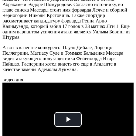
Абрахаме и Элдоре Шомуродове. Согласно источнику, во
главе списка Массары стоит имя форварда Лечче и сборной
Черногории Николы Крстовича. Также спортдир
рассматривает кандидатуру форварда Ренна Арно
Калимуэндо, который забил 17 голов в 33 матчах Лги 1. Еще
одним вариантом усиления атаки является Уильям Бовинг из
Штурма.
А вот в качестве конкурента Пауло Дибале, Лоренцо
Пеллегрини, Матиасу Суле и Томмазо Бальданке Массара
видит атакующего полузащитника Фейеноорда Игора
Пайшао. Гасперини хотел видеть его еще в Аталанте в
качестве замены Адемолы Лукмана.
видео дня
Play