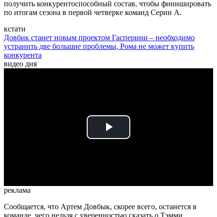
получить конкурентоспособный состав, чтобы финишировать
по итогам сезона в первой четверке команд Серии А.
кстати
Довбик станет новым проектом Гасперини – необходимо
устранить две большие проблемы, Рома не может купить
конкурента
видео дня
Play
Video
реклама
Сообщается, что Артем Довбык, скорее всего, останется в
команде, чего нельзя с уверенностью сказать о Тэмми