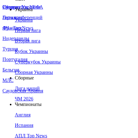
Сборная Украины
Италия
Суперкубок УЕФА
Украина
Германия
Лига конференций
Украина
Франция
ЛЧ - Top News
Первая лига
Нидерланды
Вторая лига
Турция
Кубок Украины
Португалия
Суперкубок Украины
Бельгия
Сборная Украины
Сборные
МЛС
Лига наций
Саудовская Аравия
ЧМ 2026
Чемпионаты
Англия
Испания
АПЛ Top News