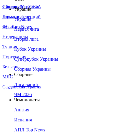
Сборная Украины
Италия
Суперкубок УЕФА
Украина
Германия
Лига конференций
Украина
Франция
ЛЧ - Top News
Первая лига
Нидерланды
Вторая лига
Турция
Кубок Украины
Португалия
Суперкубок Украины
Бельгия
Сборная Украины
Сборные
МЛС
Лига наций
Саудовская Аравия
ЧМ 2026
Чемпионаты
Англия
Испания
АПЛ Top News