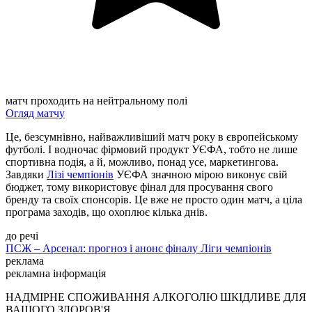
матч проходить на нейтральному полі
Огляд матчу
Це, безсумнівно, найважливіший матч року в європейському
футболі. І водночас фірмовий продукт УЄФА, тобто не лише
спортивна подія, а й, можливо, понад усе, маркетингова.
Завдяки
Лізі чемпіонів
УЄФА значною мірою виконує свій
бюджет, тому використовує фінал для просування свого
бренду та своїх спонсорів. Це вже не просто один матч, а ціла
програма заходів, що охоплює кілька днів.
до речі
ПСЖ – Арсенал: прогноз і анонс фіналу Ліги чемпіонів
реклама
рекламна інформація
НАДМІРНЕ СПОЖИВАННЯ АЛКОГОЛЮ ШКІДЛИВЕ ДЛЯ
ВАШОГО ЗДОРОВ'Я