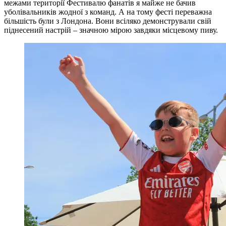
межами території Фестивалю фанатів я майже не бачив
уболівальників жодної з команд. А на тому фесті переважна
більшість були з Лондона. Вони всіляко демонстрували свій
піднесений настрій – значною мірою завдяки місцевому пиву.