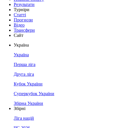
Результати
Турніри
Статті
Прогнози
Відео
Трансфери
Сайт
Україна
Україна
Перша ліга
Друга ліга
Кубок України
Суперкубок України
Збірна України
Збірні
Ліга націй
ЧС 2026