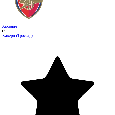
Арсенал
6’
Хаверц
(Троссар)