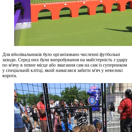
Для вболівальників було організовано численні футбольні
заходи. Серед них були випробування на майстерність з удару
по м'ячу в певне місце або змагання сам на сам із суперником
у спеціальній клітці, який намагався забити м'яч у невеликі
ворота.