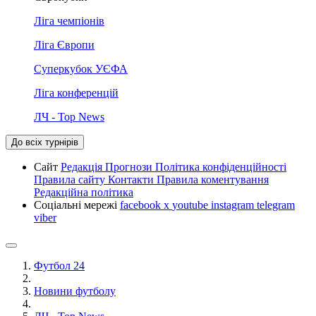
Ліга чемпіонів
Ліга Європи
Суперкубок УЄФА
Ліга конференцій
ЛЧ - Top News
До всіх турнірів
Сайт
Редакція
Прогнози
Політика конфіденційності
Правила сайту
Контакти
Правила коментування
Редакційна політика
Соціальні мережі
facebook
x
youtube
instagram
telegram
viber
Футбол 24
Новини футболу