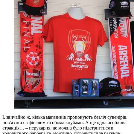
І, звичайно ж, кілька магазинів пропонують безліч сувенірів,
пов'язаних з фіналом та обома клубами. А ще одна особлива
атракція… – перукарня, де можна було підстригтися в
колоритного барбера та, можливо, поголитися за рахунок