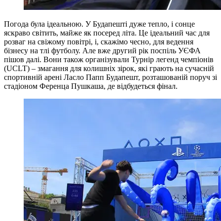
Погода була ідеальною. У Будапешті дуже тепло, і сонце
яскраво світить, майже як посеред літа. Це ідеальний час для
розваг на свіжому повітрі, і, скажімо чесно, для ведення
бізнесу на тлі футболу. Але вже другий рік поспіль УЄФА
пішов далі. Вони також організували Турнір легенд чемпіонів
(UCLT) – змагання для колишніх зірок, які грають на сучасній
спортивній арені Ласло Папп Будапешт, розташованій поруч зі
стадіоном Ференца Пушкаша, де відбудеться фінал.