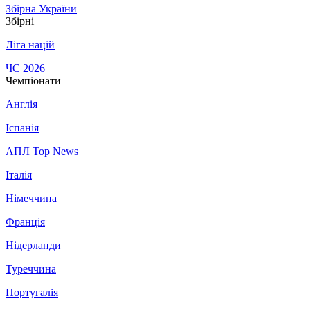
Збірна України
Збірні
Ліга націй
ЧС 2026
Чемпіонати
Англія
Іспанія
АПЛ Top News
Італія
Німеччина
Франція
Нідерланди
Туреччина
Португалія