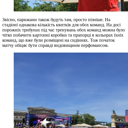
Звісно, ​​парижани також будуть там, просто пізніше. На
стадіоні однакова кількість квитків для обох команд. На досі
порожніх трибунах під час тренувань обох команд можна було
чітко побачити картонні коробки та прапорці в кольорах їхніх
команд, що вже були розміщені на сидіннях. Тож початок
матчу обіцяє бути справді видовищним перфомансом.