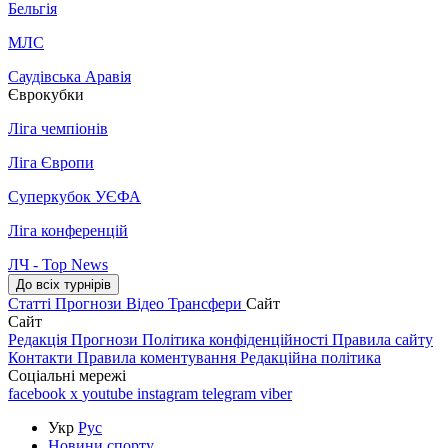
Бельгія
МЛС
Саудівська Аравія
Єврокубки
Ліга чемпіонів
Ліга Європи
Суперкубок УЄФА
Ліга конференцій
ЛЧ - Top News
До всіх турнірів
Статті
Прогнози
Відео
Трансфери
Сайт
Сайт
Редакція
Прогнози
Політика конфіденційності
Правила сайту
Контакти
Правила коментування
Редакційна політика
Соціальні мережі
facebook
x
youtube
instagram
telegram
viber
Укр
Рус
Новини спорту