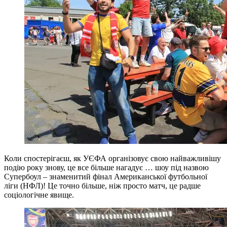
Коли спостерігаєш, як УЄФА організовує свою найважливішу
подію року знову, це все більше нагадує … шоу під назвою
Супербоул – знаменитий фінал Американської футбольної
ліги (НФЛ)! Це точно більше, ніж просто матч, це радше
соціологічне явище.