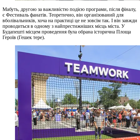
Мабуть, другою за важливістю подією програми, після фіналу,
є Фестиваль фанатів. Теоретично, він організований для
вболівальників, хоча на практиці це не зовсім так. І він завжди
проводиться в одному з найпрестижніших місць міста. У
Будапешті місцем проведення була обрана історична Площа
Героїв (Гешек тере).