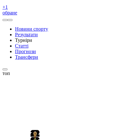
+
1
обране
Новини спорту
Результати
Турніри
Статті
Прогнози
Трансфери
топ