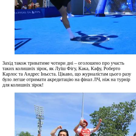
Захід також триватиме чотири дні – оголошено про участь
таких колишніх зірок, як Луїш Фігу, Кака, Кафу, Роберто
Карлос та Андрес Іньєста. Цікаво, що журналістам цього разу
було легше отримати акредитацію на фінал ЛЧ, ніж на турнір
для колишніх зірок!