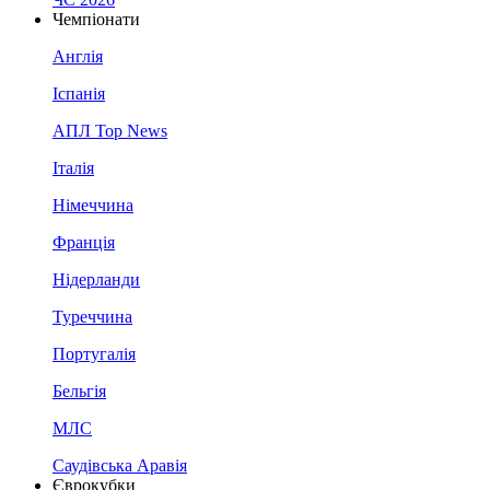
Чемпіонати
Англія
Іспанія
АПЛ Top News
Італія
Німеччина
Франція
Нідерланди
Туреччина
Португалія
Бельгія
МЛС
Саудівська Аравія
Єврокубки