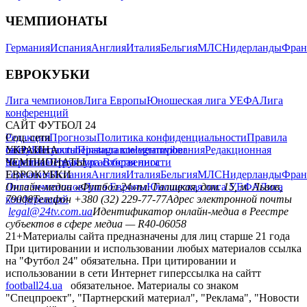
ЧЕМПИОНАТЫ
Германия
Испания
Англия
Италия
Бельгия
МЛС
Нидерланды
Фран
ЕВРОКУБКИ
Лига чемпионов
Лига Европы
Юношеская лига УЕФА
Лига
конференций
САЙТ ФУТБОЛ 24
Редакция
Соц. сети
Прогнозы
Политика конфиденциальности
Правила
сайту
facebook
УКРАИНА
Контакты
x
youtube
Правила комментирования
instagram
telegram
viber
Редакционная
политика
Украина
ЧЕМПИОНАТЫ
Первая лига
Структура собственности
Вторая лига
Германия
ЕВРОКУБКИ
Испания
Англия
Италия
Бельгия
МЛС
Нидерланды
Фран
Лига чемпионов
Онлайн-медиа «Футбол 24»
Лига Европы
пл. Галицкая, дом. 15, м. Львов,
Юношеская лига УЕФА
Лига
конференций
79008
Телефон +380 (32) 229-77-77
Адрес электронной почты
legal@24tv.com.ua
Идентификатор онлайн-медиа в Реестре
субъектов в сфере медиа — R40-06058
21+
Материалы сайта предназначены для лиц старше 21 года
При цитировании и использовании любых материалов ссылка
на "Футбол 24" обязательна. При цитировании и
использовании в сети Интернет гиперссылка на сайтт
football24.ua
обязательное. Материалы со знаком
"Спецпроект", "Партнерский материал", "Реклама", "Новости