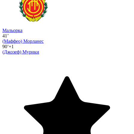
Мальорка
41’
(Маффео)
Морланес
90’+1
(Джозеф)
Мурики