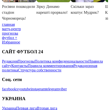
главная
матч-центр
прогнозы
футбол +
Избранное
САЙТ ФУТБОЛ 24
Редакция
Прогнозы
Политика конфиденциальности
Правила
сайту
Контакты
Правила комментирования
Редакционная
политика
Структура собственности
Соц. сети
facebook
x
youtube
instagram
telegram
viber
УКРАИНА
Украина
Первая лига
Вторая лига