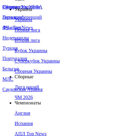
Сборная Украины
Италия
Суперкубок УЕФА
Украина
Германия
Лига конференций
Украина
Франция
ЛЧ - Top News
Первая лига
Нидерланды
Вторая лига
Турция
Кубок Украины
Португалия
Суперкубок Украины
Бельгия
Сборная Украины
Сборные
МЛС
Лига наций
Саудовская Аравия
ЧМ 2026
Чемпионаты
Англия
Испания
АПЛ Top News