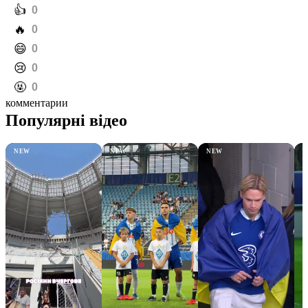
️👍
0
️🔥
0
️😄
0
️😢
0
️🤬
0
комментарии