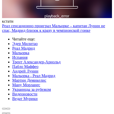
кстати
Реал сенсационно проиграл Мальорке – капитан Лунин не
спас, Мадрид близок к краху в чемпионской гонке
Читайте еще
:
Эдер Милитао
Реал Мадрид
Мальорка
Испания
Трент Александер-Арнольд
Пабло Маффео
Андрей Лунин
Мальорка - Реал Мадрид
Мартин Демикелис
Ману Морланес
Украинцы за рубежом
Видеоновости
Ведат Мурики