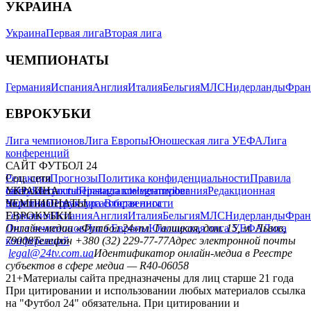
УКРАИНА
Украина
Первая лига
Вторая лига
ЧЕМПИОНАТЫ
Германия
Испания
Англия
Италия
Бельгия
МЛС
Нидерланды
Фран
ЕВРОКУБКИ
Лига чемпионов
Лига Европы
Юношеская лига УЕФА
Лига
конференций
САЙТ ФУТБОЛ 24
Редакция
Соц. сети
Прогнозы
Политика конфиденциальности
Правила
сайту
facebook
УКРАИНА
Контакты
x
youtube
Правила комментирования
instagram
telegram
viber
Редакционная
политика
Украина
ЧЕМПИОНАТЫ
Первая лига
Структура собственности
Вторая лига
Германия
ЕВРОКУБКИ
Испания
Англия
Италия
Бельгия
МЛС
Нидерланды
Фран
Лига чемпионов
Онлайн-медиа «Футбол 24»
Лига Европы
пл. Галицкая, дом. 15, м. Львов,
Юношеская лига УЕФА
Лига
конференций
79008
Телефон +380 (32) 229-77-77
Адрес электронной почты
legal@24tv.com.ua
Идентификатор онлайн-медиа в Реестре
субъектов в сфере медиа — R40-06058
21+
Материалы сайта предназначены для лиц старше 21 года
При цитировании и использовании любых материалов ссылка
на "Футбол 24" обязательна. При цитировании и