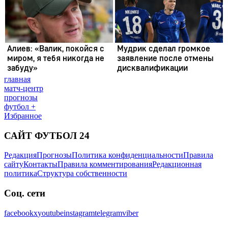
главная
матч-центр
прогнозы
футбол +
Избранное
САЙТ ФУТБОЛ 24
Редакция
Прогнозы
Политика конфиденциальности
Правила
сайту
Контакты
Правила комментирования
Редакционная
политика
Структура собственности
Соц. сети
facebook
x
youtube
instagram
telegram
viber