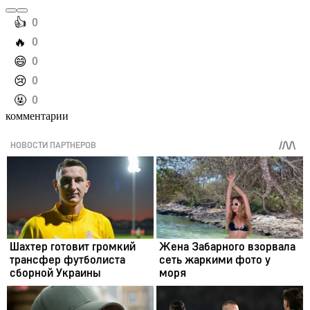
️👍
0
️🔥
0
️😄
0
️😢
0
️🤬
0
комментарии