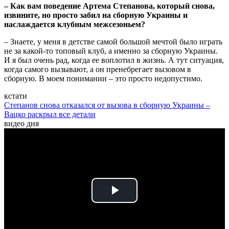
– Как вам поведение Артема Степанова, который снова,
извините, но просто забил на сборную Украины и
наслаждается клубным межсезоньем?
– Знаете, у меня в детстве самой большой мечтой было играть
не за какой-то топовый клуб, а именно за сборную Украины.
И я был очень рад, когда ее воплотил в жизнь. А тут ситуация,
когда самого вызывают, а он пренебрегает вызовом в
сборную. В моем понимании – это просто недопустимо.
кстати
Степанов снова отказался от вызова в сборную Украины –
Вацко раскрыл все детали
видео дня
Play
Video