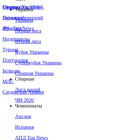
Сборная Украины
Италия
Суперкубок УЕФА
Украина
Германия
Лига конференций
Украина
Франция
ЛЧ - Top News
Первая лига
Нидерланды
Вторая лига
Турция
Кубок Украины
Португалия
Суперкубок Украины
Бельгия
Сборная Украины
Сборные
МЛС
Лига наций
Саудовская Аравия
ЧМ 2026
Чемпионаты
Англия
Испания
АПЛ Top News