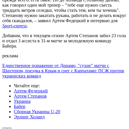
как говорил один мой тренер – "тебе еще нужно съесть
тридцать метров селедки, чтобы стать тем, кем ты хочешь".
Степанову нужно закатать рукава, работать и не делать вокруг
себя скандалов, – заявил Артем Федецкий в интервью для
Sport-express
.
Добавим, что в текущем сезоне Артем Степанов забил 23 гола
и отдал 3 ассиста в 31-м матче за молодежную команду
Байера.
реклама
Единственное поражение от Динамо, "сухие" матчи с
Шахтером, поездка в Крым и снег с Карпатами: ПСЖ против
украинских команд
Читайте еще
:
Артем Федецкий
Артем Степанов
Украина
Байер
Сборная Украины U-20
Эрлинг Холанд