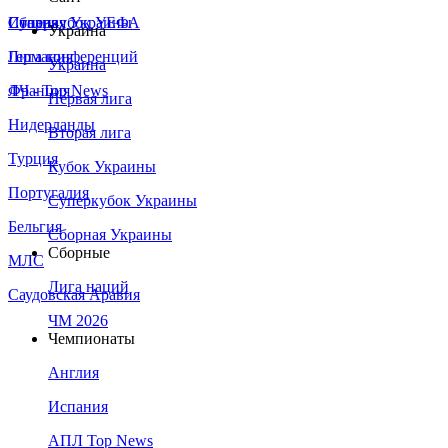
Сборная Украины
Италия
Суперкубок УЕФА
Украина
Германия
Лига конференций
Украина
Франция
ЛЧ - Top News
Первая лига
Нидерланды
Вторая лига
Турция
Кубок Украины
Португалия
Суперкубок Украины
Бельгия
Сборная Украины
Сборные
МЛС
Лига наций
Саудовская Аравия
ЧМ 2026
Чемпионаты
Англия
Испания
АПЛ Top News