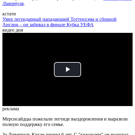
Ливерпуля
.
кстати
Умер легендарный нападающий Тоттенхэма и сборной
Англии – он забивал в финале Кубка УЕФА
видео дня
Play
Video
реклама
Мерсисайдцы пожелали легенде выздоровления и выразили
полную поддержку его семье.
За Ливерпуль Киган провел 6 лет. С "красными" он выиграл