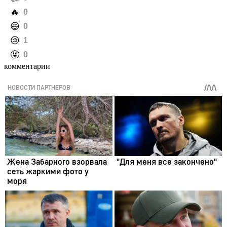
️🔥
0
️😄
0
️😢
1
️🤬
0
комментарии