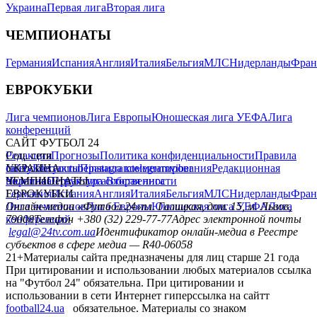
Украина
Первая лига
Вторая лига
ЧЕМПИОНАТЫ
Германия
Испания
Англия
Италия
Бельгия
МЛС
Нидерланды
Фран
ЕВРОКУБКИ
Лига чемпионов
Лига Европы
Юношеская лига УЕФА
Лига
конференций
САЙТ ФУТБОЛ 24
Редакция
Соц. сети
Прогнозы
Политика конфиденциальности
Правила
сайту
facebook
УКРАИНА
Контакты
x
youtube
Правила комментирования
instagram
telegram
viber
Редакционная
политика
Украина
ЧЕМПИОНАТЫ
Первая лига
Структура собственности
Вторая лига
Германия
ЕВРОКУБКИ
Испания
Англия
Италия
Бельгия
МЛС
Нидерланды
Фран
Лига чемпионов
Онлайн-медиа «Футбол 24»
Лига Европы
пл. Галицкая, дом. 15, м. Львов,
Юношеская лига УЕФА
Лига
конференций
79008
Телефон +380 (32) 229-77-77
Адрес электронной почты
legal@24tv.com.ua
Идентификатор онлайн-медиа в Реестре
субъектов в сфере медиа — R40-06058
21+
Материалы сайта предназначены для лиц старше 21 года
При цитировании и использовании любых материалов ссылка
на "Футбол 24" обязательна. При цитировании и
использовании в сети Интернет гиперссылка на сайтт
football24.ua
обязательное. Материалы со знаком