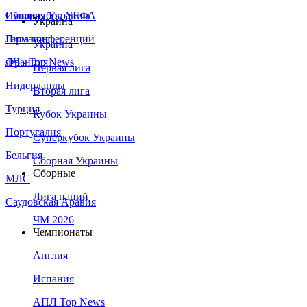
Сборная Украины
Италия
Суперкубок УЕФА
Украина
Германия
Лига конференций
Украина
Франция
ЛЧ - Top News
Первая лига
Нидерланды
Вторая лига
Турция
Кубок Украины
Португалия
Суперкубок Украины
Бельгия
Сборная Украины
Сборные
МЛС
Лига наций
Саудовская Аравия
ЧМ 2026
Чемпионаты
Англия
Испания
АПЛ Top News