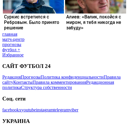
главная
матч-центр
прогнозы
футбол +
Избранное
САЙТ ФУТБОЛ 24
Редакция
Прогнозы
Политика конфиденциальности
Правила
сайту
Контакты
Правила комментирования
Редакционная
политика
Структура собственности
Соц. сети
facebook
x
youtube
instagram
telegram
viber
УКРАИНА