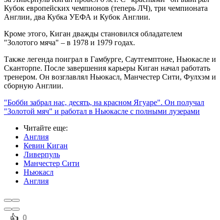
Кубок европейских чемпионов (теперь ЛЧ), три чемпионата
Англии, два Кубка УЕФА и Кубок Англии.
Кроме этого, Киган дважды становился обладателем
"Золотого мяча" – в 1978 и 1979 годах.
Также легенда поиграл в Гамбурге, Саутгемптоне, Ньюкасле и
Сканторпе. После завершения карьеры Киган начал работать
тренером. Он возглавлял Ньюкасл, Манчестер Сити, Фулхэм и
сборную Англии.
"Бобби забрал нас, десять, на красном Ягуаре". Он получал
"Золотой мяч" и работал в Ньюкасле с полными лузерами
Читайте еще
:
Англия
Кевин Киган
Ливерпуль
Манчестер Сити
Ньюкасл
Англия
️👍
0