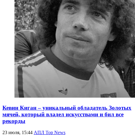
Кевин Киган – уникальный обладатель Золотых
мячей, который владел искусствами и бил все
рекорды
23 июля, 15:44
АПЛ Top News