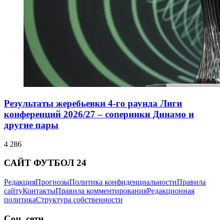
Результаты жеребьевки 4-го раунда Лиги
конференций 2026/27 – соперники Динамо и
другие пары
4 286
САЙТ ФУТБОЛ 24
Редакция
Прогнозы
Политика конфиденциальности
Правила
сайту
Контакты
Правила комментирования
Редакционная
политика
Структура собственности
Соц. сети