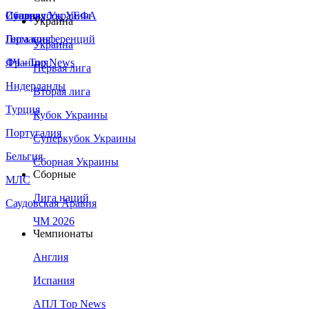
Сборная Украины
Италия
Суперкубок УЕФА
Украина
Германия
Лига конференций
Украина
Франция
ЛЧ - Top News
Первая лига
Нидерланды
Вторая лига
Турция
Кубок Украины
Португалия
Суперкубок Украины
Бельгия
Сборная Украины
Сборные
МЛС
Лига наций
Саудовская Аравия
ЧМ 2026
Чемпионаты
Англия
Испания
АПЛ Top News