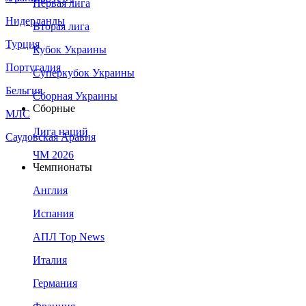
Первая лига
Нидерланды
Вторая лига
Турция
Кубок Украины
Португалия
Суперкубок Украины
Бельгия
Сборная Украины
Сборные
МЛС
Лига наций
Саудовская Аравия
ЧМ 2026
Чемпионаты
Англия
Испания
АПЛ Top News
Италия
Германия