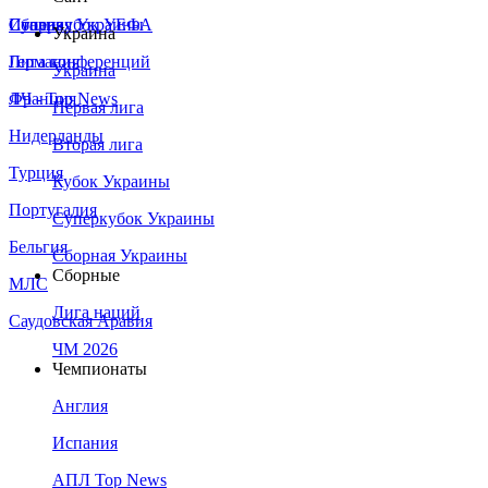
Сборная Украины
Италия
Суперкубок УЕФА
Украина
Германия
Лига конференций
Украина
Франция
ЛЧ - Top News
Первая лига
Нидерланды
Вторая лига
Турция
Кубок Украины
Португалия
Суперкубок Украины
Бельгия
Сборная Украины
Сборные
МЛС
Лига наций
Саудовская Аравия
ЧМ 2026
Чемпионаты
Англия
Испания
АПЛ Top News