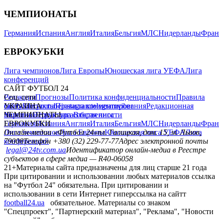
ЧЕМПИОНАТЫ
Германия
Испания
Англия
Италия
Бельгия
МЛС
Нидерланды
Фран
ЕВРОКУБКИ
Лига чемпионов
Лига Европы
Юношеская лига УЕФА
Лига
конференций
САЙТ ФУТБОЛ 24
Редакция
Соц. сети
Прогнозы
Политика конфиденциальности
Правила
сайту
facebook
УКРАИНА
Контакты
x
youtube
Правила комментирования
instagram
telegram
viber
Редакционная
политика
Украина
ЧЕМПИОНАТЫ
Первая лига
Структура собственности
Вторая лига
Германия
ЕВРОКУБКИ
Испания
Англия
Италия
Бельгия
МЛС
Нидерланды
Фран
Лига чемпионов
Онлайн-медиа «Футбол 24»
Лига Европы
пл. Галицкая, дом. 15, м. Львов,
Юношеская лига УЕФА
Лига
конференций
79008
Телефон +380 (32) 229-77-77
Адрес электронной почты
legal@24tv.com.ua
Идентификатор онлайн-медиа в Реестре
субъектов в сфере медиа — R40-06058
21+
Материалы сайта предназначены для лиц старше 21 года
При цитировании и использовании любых материалов ссылка
на "Футбол 24" обязательна. При цитировании и
использовании в сети Интернет гиперссылка на сайтт
football24.ua
обязательное. Материалы со знаком
"Спецпроект", "Партнерский материал", "Реклама", "Новости