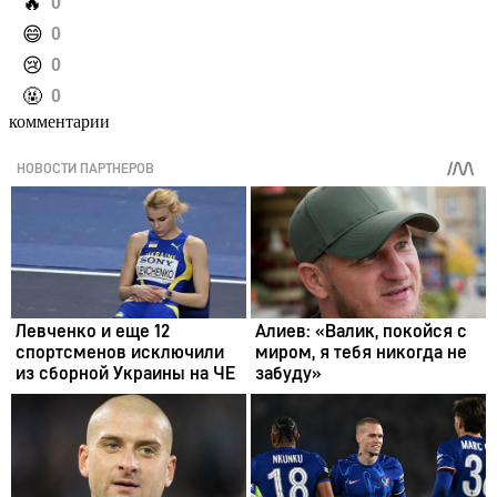
️🔥
0
️😄
0
️😢
0
️🤬
0
комментарии