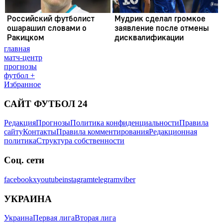
главная
матч-центр
прогнозы
футбол +
Избранное
САЙТ ФУТБОЛ 24
Редакция
Прогнозы
Политика конфиденциальности
Правила
сайту
Контакты
Правила комментирования
Редакционная
политика
Структура собственности
Соц. сети
facebook
x
youtube
instagram
telegram
viber
УКРАИНА
Украина
Первая лига
Вторая лига