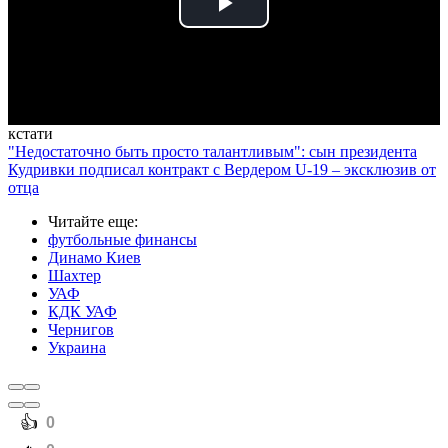
Play
Video
кстати
"Недостаточно быть просто талантливым": сын президента
Кудривки подписал контракт с Вердером U-19 – эксклюзив от
отца
Читайте еще
:
футбольные финансы
Динамо Киев
Шахтер
УАФ
КДК УАФ
Чернигов
Украина
️👍
0