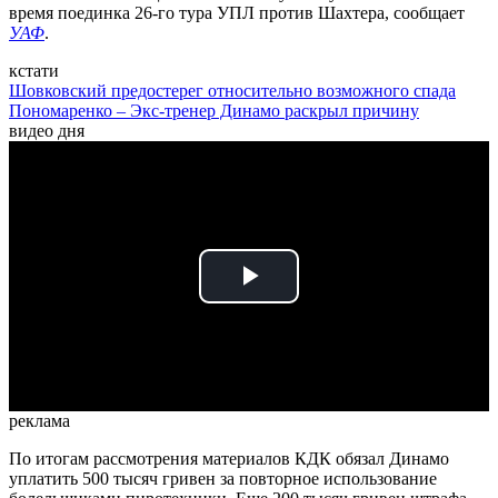
время поединка 26-го тура УПЛ против Шахтера, сообщает
УАФ
.
кстати
Шовковский предостерег относительно возможного спада
Пономаренко – Экс-тренер Динамо раскрыл причину
видео дня
Play
Video
реклама
По итогам рассмотрения материалов КДК обязал Динамо
уплатить 500 тысяч гривен за повторное использование