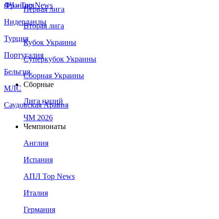
Франция
ЛЧ - Top News
Первая лига
Нидерланды
Вторая лига
Турция
Кубок Украины
Португалия
Суперкубок Украины
Бельгия
Сборная Украины
Сборные
МЛС
Лига наций
Саудовская Аравия
ЧМ 2026
Чемпионаты
Англия
Испания
АПЛ Top News
Италия
Германия