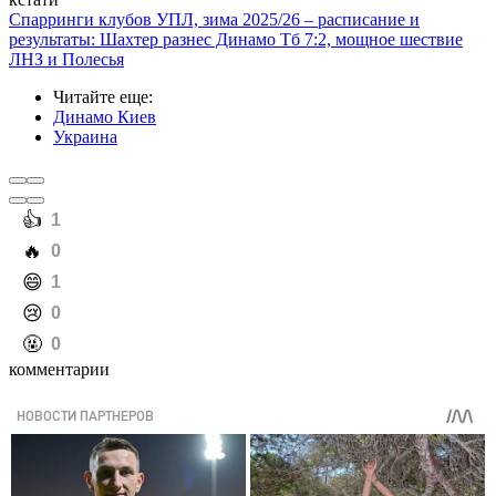
Спарринги клубов УПЛ, зима 2025/26 – расписание и
результаты: Шахтер разнес Динамо Тб 7:2, мощное шествие
ЛНЗ и Полесья
Читайте еще
:
Динамо Киев
Украина
️👍
1
️🔥
0
️😄
1
️😢
0
️🤬
0
комментарии