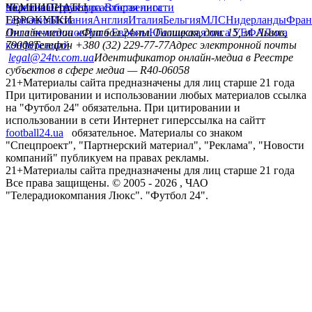
политика
Украина
ЧЕМПИОНАТЫ
Первая лига
Структура собственности
Вторая лига
Германия
ЕВРОКУБКИ
Испания
Англия
Италия
Бельгия
МЛС
Нидерланды
Фран
Лига чемпионов
Онлайн-медиа «Футбол 24»
Лига Европы
пл. Галицкая, дом. 15, м. Львов,
Юношеская лига УЕФА
Лига
конференций
79008
Телефон +380 (32) 229-77-77
Адрес электронной почты
legal@24tv.com.ua
Идентификатор онлайн-медиа в Реестре
субъектов в сфере медиа — R40-06058
21+
Материалы сайта предназначены для лиц старше 21 года
При цитировании и использовании любых материалов ссылка
на "Футбол 24" обязательна. При цитировании и
использовании в сети Интернет гиперссылка на сайтт
football24.ua
обязательное. Материалы со знаком
"Спецпроект", "Партнерский материал", "Реклама", "Новости
компаний" публикуем на правах рекламы.
21+
Материалы сайта предназначены для лиц старше 21 года
Все права защищены. © 2005 -
2026
, ЧАО
"Телерадиокомпания Люкс". "Футбол 24".