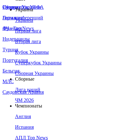
Сборная Украины
Италия
Суперкубок УЕФА
Украина
Германия
Лига конференций
Украина
Франция
ЛЧ - Top News
Первая лига
Нидерланды
Вторая лига
Турция
Кубок Украины
Португалия
Суперкубок Украины
Бельгия
Сборная Украины
Сборные
МЛС
Лига наций
Саудовская Аравия
ЧМ 2026
Чемпионаты
Англия
Испания
АПЛ Top News