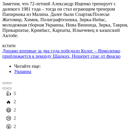
Заметим, что 72-летний Александр Ищенко тренирует с
далекого 1981 года – тогда он стал играющим тренером
Папирника из Малина. Далее были Спартак/Полесье
Житомир, Химик, Полиграфтехника, Зирка-Нибас,
молодежная сборная Украины, Нива Винница, Зирка, Таврия,
Прикарпатье, Кривбасс, Карпаты, Ильичевец и казахский
Актобе.
кстати
Динамо впервые за два года победило Колос – Ярмоленко
приближается к рекорду Шацких, Нещерет спас от фиаско
Читайте еще
:
Украина
️👍
5
️🔥
2
️😄
2
️😢
2
️🤬
2