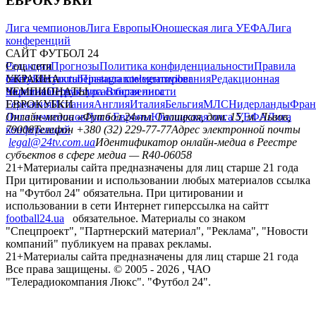
ЕВРОКУБКИ
Лига чемпионов
Лига Европы
Юношеская лига УЕФА
Лига
конференций
САЙТ ФУТБОЛ 24
Редакция
Соц. сети
Прогнозы
Политика конфиденциальности
Правила
сайту
facebook
УКРАИНА
Контакты
x
youtube
Правила комментирования
instagram
telegram
viber
Редакционная
политика
Украина
ЧЕМПИОНАТЫ
Первая лига
Структура собственности
Вторая лига
Германия
ЕВРОКУБКИ
Испания
Англия
Италия
Бельгия
МЛС
Нидерланды
Фран
Лига чемпионов
Онлайн-медиа «Футбол 24»
Лига Европы
пл. Галицкая, дом. 15, м. Львов,
Юношеская лига УЕФА
Лига
конференций
79008
Телефон +380 (32) 229-77-77
Адрес электронной почты
legal@24tv.com.ua
Идентификатор онлайн-медиа в Реестре
субъектов в сфере медиа — R40-06058
21+
Материалы сайта предназначены для лиц старше 21 года
При цитировании и использовании любых материалов ссылка
на "Футбол 24" обязательна. При цитировании и
использовании в сети Интернет гиперссылка на сайтт
football24.ua
обязательное. Материалы со знаком
"Спецпроект", "Партнерский материал", "Реклама", "Новости
компаний" публикуем на правах рекламы.
21+
Материалы сайта предназначены для лиц старше 21 года
Все права защищены. © 2005 -
2026
, ЧАО
"Телерадиокомпания Люкс". "Футбол 24".