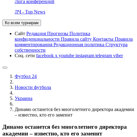
Лига конференций
ЛЧ - Top News
Ко всем турнирам
Сайт
Редакция
Прогнозы
Политика
конфиденциальности
Правила сайту
Контакты
Правила
комментирования
Редакционная политика
Структура
собственности
Соц. сети
facebook
x
youtube
instagram
telegram
viber
Футбол 24
Новости футбола
Украина
Динамо останется без многолетнего директора академии
– известно, кто его заменит
Динамо останется без многолетнего директора
академии – известно, кто его заменит