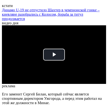
кстати
Динамо U-19 не отпустило Шахтер в чемпионской гонке –
киевляне разобрались с Колосом, борьба за титул
продолжается
видео дня
Play
Video
реклама
Его заменит Сергей Билан, который сейчас является
спортивным директором Ужгорода, а перед этим работал на
этой же должности в Минае.