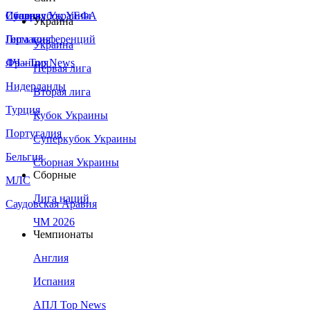
Сборная Украины
Италия
Суперкубок УЕФА
Украина
Германия
Лига конференций
Украина
Франция
ЛЧ - Top News
Первая лига
Нидерланды
Вторая лига
Турция
Кубок Украины
Португалия
Суперкубок Украины
Бельгия
Сборная Украины
Сборные
МЛС
Лига наций
Саудовская Аравия
ЧМ 2026
Чемпионаты
Англия
Испания
АПЛ Top News