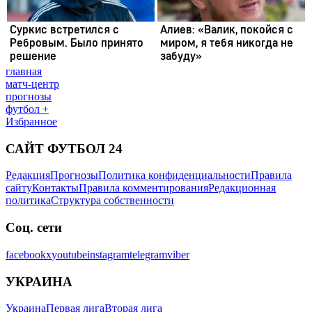
главная
матч-центр
прогнозы
футбол +
Избранное
САЙТ ФУТБОЛ 24
Редакция
Прогнозы
Политика конфиденциальности
Правила
сайту
Контакты
Правила комментирования
Редакционная
политика
Структура собственности
Соц. сети
facebook
x
youtube
instagram
telegram
viber
УКРАИНА
Украина
Первая лига
Вторая лига