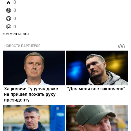
️🔥
0
️😄
0
️😢
0
️🤬
0
комментарии