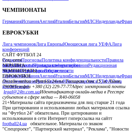
ЧЕМПИОНАТЫ
Германия
Испания
Англия
Италия
Бельгия
МЛС
Нидерланды
Фран
ЕВРОКУБКИ
Лига чемпионов
Лига Европы
Юношеская лига УЕФА
Лига
конференций
САЙТ ФУТБОЛ 24
Редакция
Соц. сети
Прогнозы
Политика конфиденциальности
Правила
сайту
facebook
УКРАИНА
Контакты
x
youtube
Правила комментирования
instagram
telegram
viber
Редакционная
политика
Украина
ЧЕМПИОНАТЫ
Первая лига
Структура собственности
Вторая лига
Германия
ЕВРОКУБКИ
Испания
Англия
Италия
Бельгия
МЛС
Нидерланды
Фран
Лига чемпионов
Онлайн-медиа «Футбол 24»
Лига Европы
пл. Галицкая, дом. 15, м. Львов,
Юношеская лига УЕФА
Лига
конференций
79008
Телефон +380 (32) 229-77-77
Адрес электронной почты
legal@24tv.com.ua
Идентификатор онлайн-медиа в Реестре
субъектов в сфере медиа — R40-06058
21+
Материалы сайта предназначены для лиц старше 21 года
При цитировании и использовании любых материалов ссылка
на "Футбол 24" обязательна. При цитировании и
использовании в сети Интернет гиперссылка на сайтт
football24.ua
обязательное. Материалы со знаком
"Спецпроект", "Партнерский материал", "Реклама", "Новости