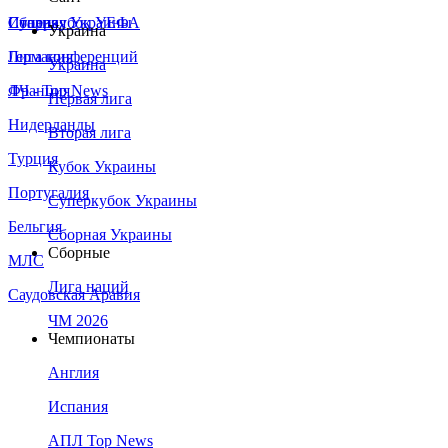
Сборная Украины
Италия
Суперкубок УЕФА
Украина
Германия
Лига конференций
Украина
Франция
ЛЧ - Top News
Первая лига
Нидерланды
Вторая лига
Турция
Кубок Украины
Португалия
Суперкубок Украины
Бельгия
Сборная Украины
Сборные
МЛС
Лига наций
Саудовская Аравия
ЧМ 2026
Чемпионаты
Англия
Испания
АПЛ Top News