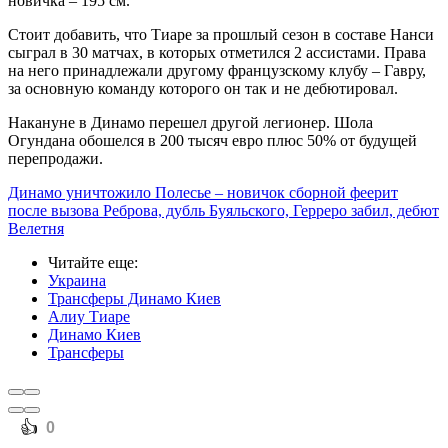
новичка – 195 см.
Стоит добавить, что Тиаре за прошлый сезон в составе Нанси
сыграл в 30 матчах, в которых отметился 2 ассистами. Права
на него принадлежали другому французскому клубу – Гавру,
за основную команду которого он так и не дебютировал.
Накануне в Динамо перешел другой легионер. Шола
Огундана обошелся в 200 тысяч евро плюс 50% от будущей
перепродажи.
Динамо уничтожило Полесье – новичок сборной феерит
после вызова Реброва, дубль Буяльского, Герреро забил, дебют
Велетня
Читайте еще
:
Украина
Трансферы Динамо Киев
Алиу Тиаре
Динамо Киев
Трансферы
️👍
0