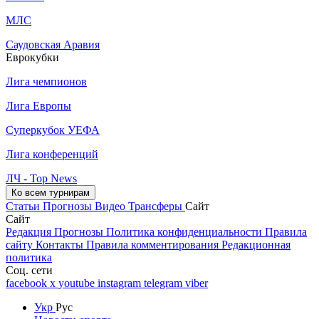
МЛС
Саудовская Аравия
Еврокубки
Лига чемпионов
Лига Европы
Суперкубок УЕФА
Лига конференций
ЛЧ - Top News
Ко всем турнирам
Статьи
Прогнозы
Видео
Трансферы
Сайт
Сайт
Редакция
Прогнозы
Политика конфиденциальности
Правила
сайту
Контакты
Правила комментирования
Редакционная
политика
Соц. сети
facebook
x
youtube
instagram
telegram
viber
Укр
Рус