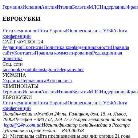
Германия
Испания
Англия
Италия
Бельгия
МЛС
Нидерланды
Фран
ЕВРОКУБКИ
Лига чемпионов
Лига Европы
Юношеская лига УЕФА
Лига
конференций
САЙТ ФУТБОЛ 24
Редакция
Прогнозы
Политика конфиденциальности
Правила
сайту
Контакты
Правила комментирования
Редакционная
политика
Соц. сети
facebook
x
youtube
instagram
telegram
viber
УКРАИНА
Украина
Первая лига
Вторая лига
ЧЕМПИОНАТЫ
Германия
Испания
Англия
Италия
Бельгия
МЛС
Нидерланды
Фран
ЕВРОКУБКИ
Лига чемпионов
Лига Европы
Юношеская лига УЕФА
Лига
конференций
Онлайн-медиа «Футбол 24»
пл. Галицкая, дом. 15, м. Львов,
79008
Телефон +380 (32) 229-77-77
Адрес электронной почты
legal@24tv.com.ua
Идентификатор онлайн-медиа в Реестре
субъектов в сфере медиа — R40-06058
21+
Материалы сайта предназначены для лиц старше 21 года