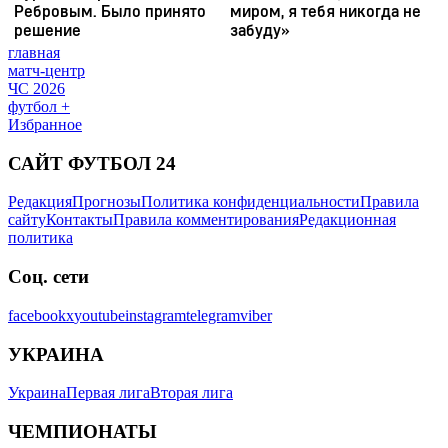
главная
матч-центр
ЧС 2026
футбол +
Избранное
САЙТ ФУТБОЛ 24
Редакция
Прогнозы
Политика конфиденциальности
Правила
сайту
Контакты
Правила комментирования
Редакционная
политика
Соц. сети
facebook
x
youtube
instagram
telegram
viber
УКРАИНА
Украина
Первая лига
Вторая лига
ЧЕМПИОНАТЫ