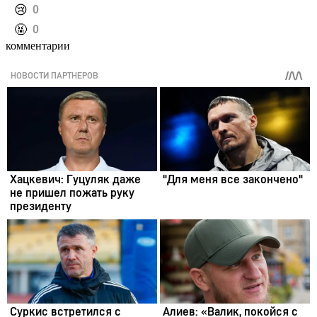
️😢
0
️🤬
0
комментарии