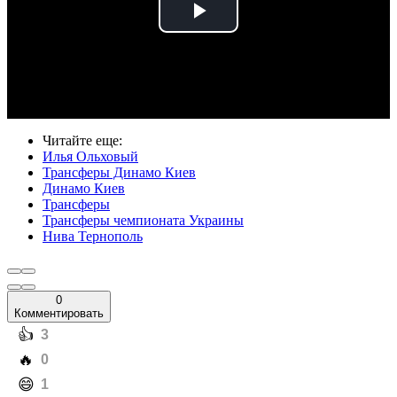
Play
Video
Читайте еще
:
Илья Ольховый
Трансферы Динамо Киев
Динамо Киев
Трансферы
Трансферы чемпионата Украины
Нива Тернополь
0
Комментировать
️👍
3
️🔥
0
️😄
1