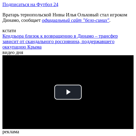
Подписаться на Футбол 24
Вратарь тернопольской Нивы Илья Ольховый стал игроком
Динамо, сообщает
официальный сайт "бело-синих"
.
кстати
Кендзьора близок к возвращению в Динамо – трансфер
зависит от скандального россиянина, поддержавшего
оккупацию Крыма
видео дня
Play
Video
реклама