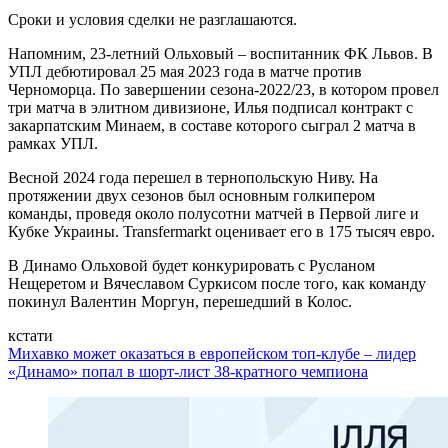
Сроки и условия сделки не разглашаются.
Напомним, 23-летний Ольховый – воспитанник ФК Львов. В
УПЛ дебютировал 25 мая 2023 года в матче против
Черноморца. По завершении сезона-2022/23, в котором провел
три матча в элитном дивизионе, Илья подписал контракт с
закарпатским Минаем, в составе которого сыграл 2 матча в
рамках УПЛ.
Весной 2024 года перешел в тернопольскую Ниву. На
протяжении двух сезонов был основным голкипером
команды, проведя около полусотни матчей в Первой лиге и
Кубке Украины. Transfermarkt оценивает его в 175 тысяч евро.
В Динамо Ольховой будет конкурировать с Русланом
Нещеретом и Вячеславом Суркисом после того, как команду
покинул Валентин Моргун, перешедший в Колос.
кстати
Михавко может оказаться в европейском топ-клубе – лидер
«Динамо» попал в шорт-лист 38-кратного чемпиона