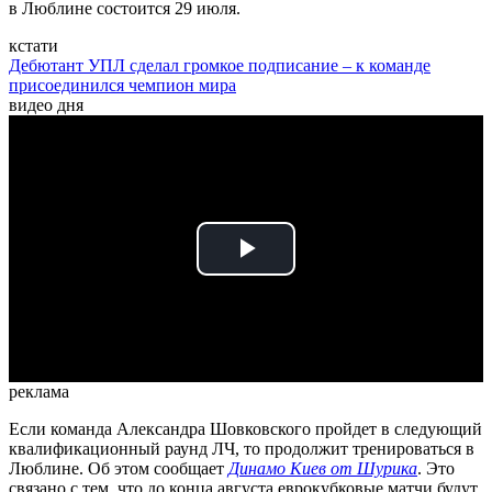
в Люблине состоится 29 июля.
кстати
Дебютант УПЛ сделал громкое подписание – к команде
присоединился чемпион мира
видео дня
Play
Video
реклама
Если команда Александра Шовковского пройдет в следующий
квалификационный раунд ЛЧ, то продолжит тренироваться в
Люблине. Об этом сообщает
Динамо Киев от Шурика
. Это
связано с тем, что до конца августа еврокубковые матчи будут