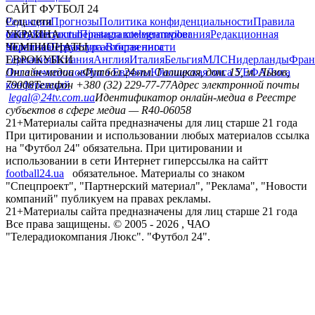
САЙТ ФУТБОЛ 24
Редакция
Соц. сети
Прогнозы
Политика конфиденциальности
Правила
сайту
facebook
УКРАИНА
Контакты
x
youtube
Правила комментирования
instagram
telegram
viber
Редакционная
политика
Украина
ЧЕМПИОНАТЫ
Первая лига
Структура собственности
Вторая лига
Германия
ЕВРОКУБКИ
Испания
Англия
Италия
Бельгия
МЛС
Нидерланды
Фран
Лига чемпионов
Онлайн-медиа «Футбол 24»
Лига Европы
пл. Галицкая, дом. 15, м. Львов,
Юношеская лига УЕФА
Лига
конференций
79008
Телефон +380 (32) 229-77-77
Адрес электронной почты
legal@24tv.com.ua
Идентификатор онлайн-медиа в Реестре
субъектов в сфере медиа — R40-06058
21+
Материалы сайта предназначены для лиц старше 21 года
При цитировании и использовании любых материалов ссылка
на "Футбол 24" обязательна. При цитировании и
использовании в сети Интернет гиперссылка на сайтт
football24.ua
обязательное. Материалы со знаком
"Спецпроект", "Партнерский материал", "Реклама", "Новости
компаний" публикуем на правах рекламы.
21+
Материалы сайта предназначены для лиц старше 21 года
Все права защищены. © 2005 -
2026
, ЧАО
"Телерадиокомпания Люкс". "Футбол 24".