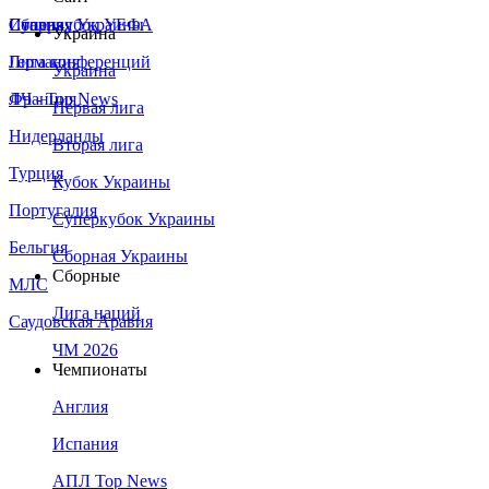
Сборная Украины
Италия
Суперкубок УЕФА
Украина
Германия
Лига конференций
Украина
Франция
ЛЧ - Top News
Первая лига
Нидерланды
Вторая лига
Турция
Кубок Украины
Португалия
Суперкубок Украины
Бельгия
Сборная Украины
Сборные
МЛС
Лига наций
Саудовская Аравия
ЧМ 2026
Чемпионаты
Англия
Испания
АПЛ Top News