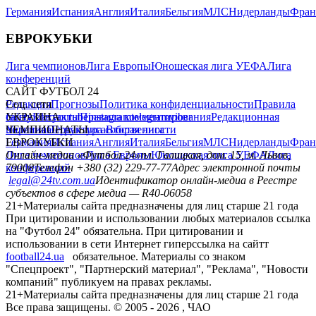
Германия
Испания
Англия
Италия
Бельгия
МЛС
Нидерланды
Фран
ЕВРОКУБКИ
Лига чемпионов
Лига Европы
Юношеская лига УЕФА
Лига
конференций
САЙТ ФУТБОЛ 24
Редакция
Соц. сети
Прогнозы
Политика конфиденциальности
Правила
сайту
facebook
УКРАИНА
Контакты
x
youtube
Правила комментирования
instagram
telegram
viber
Редакционная
политика
Украина
ЧЕМПИОНАТЫ
Первая лига
Структура собственности
Вторая лига
Германия
ЕВРОКУБКИ
Испания
Англия
Италия
Бельгия
МЛС
Нидерланды
Фран
Лига чемпионов
Онлайн-медиа «Футбол 24»
Лига Европы
пл. Галицкая, дом. 15, м. Львов,
Юношеская лига УЕФА
Лига
конференций
79008
Телефон +380 (32) 229-77-77
Адрес электронной почты
legal@24tv.com.ua
Идентификатор онлайн-медиа в Реестре
субъектов в сфере медиа — R40-06058
21+
Материалы сайта предназначены для лиц старше 21 года
При цитировании и использовании любых материалов ссылка
на "Футбол 24" обязательна. При цитировании и
использовании в сети Интернет гиперссылка на сайтт
football24.ua
обязательное. Материалы со знаком
"Спецпроект", "Партнерский материал", "Реклама", "Новости
компаний" публикуем на правах рекламы.
21+
Материалы сайта предназначены для лиц старше 21 года
Все права защищены. © 2005 -
2026
, ЧАО