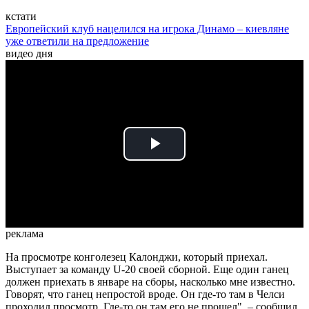
кстати
Европейский клуб нацелился на игрока Динамо – киевляне
уже ответили на предложение
видео дня
Play
Video
реклама
На просмотре конголезец Калонджи, который приехал.
Выступает за команду U-20 своей сборной. Еще один ганец
должен приехать в январе на сборы, насколько мне известно.
Говорят, что ганец непростой вроде. Он где-то там в Челси
проходил просмотр. Где-то он там его не прошел", – сообщил