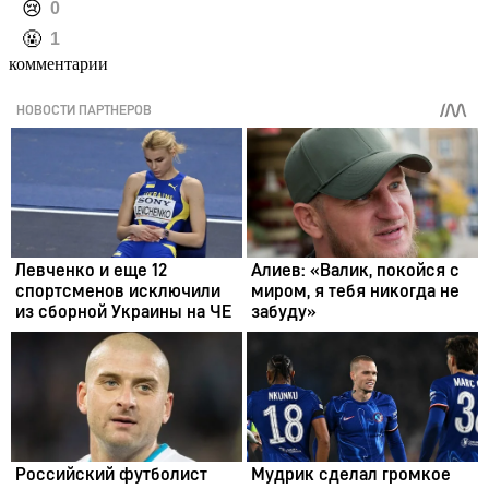
️😢
0
️🤬
1
комментарии