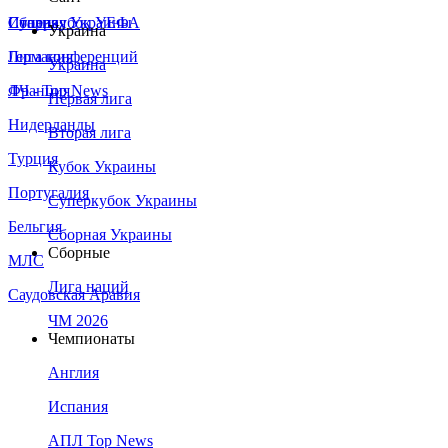
Сборная Украины
Италия
Суперкубок УЕФА
Украина
Германия
Лига конференций
Украина
Франция
ЛЧ - Top News
Первая лига
Нидерланды
Вторая лига
Турция
Кубок Украины
Португалия
Суперкубок Украины
Бельгия
Сборная Украины
Сборные
МЛС
Лига наций
Саудовская Аравия
ЧМ 2026
Чемпионаты
Англия
Испания
АПЛ Top News