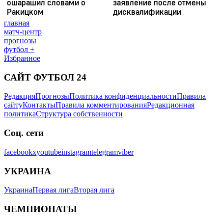
главная
матч-центр
прогнозы
футбол +
Избранное
САЙТ ФУТБОЛ 24
Редакция
Прогнозы
Политика конфиденциальности
Правила
сайту
Контакты
Правила комментирования
Редакционная
политика
Структура собственности
Соц. сети
facebook
x
youtube
instagram
telegram
viber
УКРАИНА
Украина
Первая лига
Вторая лига
ЧЕМПИОНАТЫ