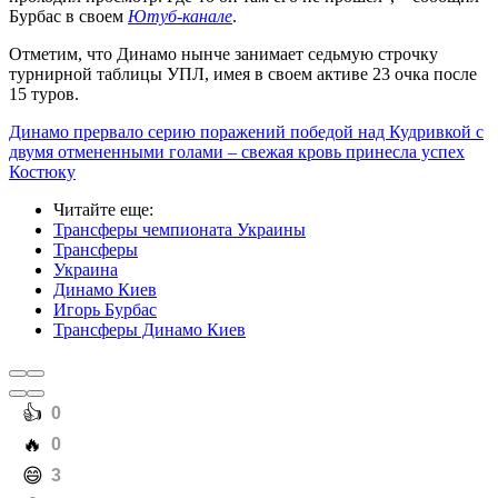
Бурбас в своем
Ютуб-канале
.
Отметим, что Динамо нынче занимает седьмую строчку
турнирной таблицы УПЛ, имея в своем активе 23 очка после
15 туров.
Динамо прервало серию поражений победой над Кудривкой с
двумя отмененными голами – свежая кровь принесла успех
Костюку
Читайте еще
:
Трансферы чемпионата Украины
Трансферы
Украина
Динамо Киев
Игорь Бурбас
Трансферы Динамо Киев
️👍
0
️🔥
0
️😄
3