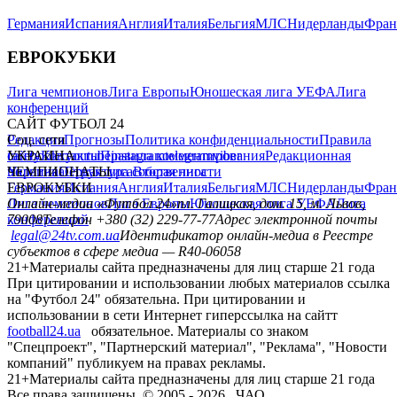
Германия
Испания
Англия
Италия
Бельгия
МЛС
Нидерланды
Фран
ЕВРОКУБКИ
Лига чемпионов
Лига Европы
Юношеская лига УЕФА
Лига
конференций
САЙТ ФУТБОЛ 24
Редакция
Соц. сети
Прогнозы
Политика конфиденциальности
Правила
сайту
facebook
УКРАИНА
Контакты
x
youtube
Правила комментирования
instagram
telegram
viber
Редакционная
политика
Украина
ЧЕМПИОНАТЫ
Первая лига
Структура собственности
Вторая лига
Германия
ЕВРОКУБКИ
Испания
Англия
Италия
Бельгия
МЛС
Нидерланды
Фран
Лига чемпионов
Онлайн-медиа «Футбол 24»
Лига Европы
пл. Галицкая, дом. 15, м. Львов,
Юношеская лига УЕФА
Лига
конференций
79008
Телефон +380 (32) 229-77-77
Адрес электронной почты
legal@24tv.com.ua
Идентификатор онлайн-медиа в Реестре
субъектов в сфере медиа — R40-06058
21+
Материалы сайта предназначены для лиц старше 21 года
При цитировании и использовании любых материалов ссылка
на "Футбол 24" обязательна. При цитировании и
использовании в сети Интернет гиперссылка на сайтт
football24.ua
обязательное. Материалы со знаком
"Спецпроект", "Партнерский материал", "Реклама", "Новости
компаний" публикуем на правах рекламы.
21+
Материалы сайта предназначены для лиц старше 21 года
Все права защищены. © 2005 -
2026
, ЧАО