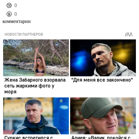
️😢
0
️🤬
0
комментарии