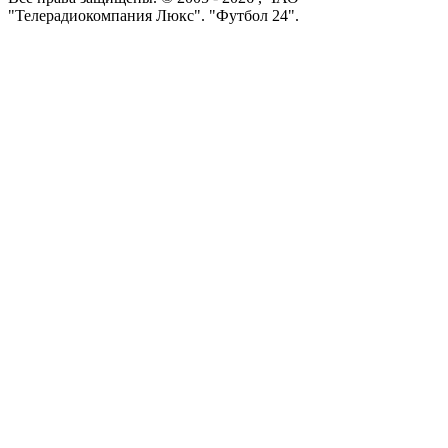
"Телерадиокомпания Люкс". "Футбол 24".