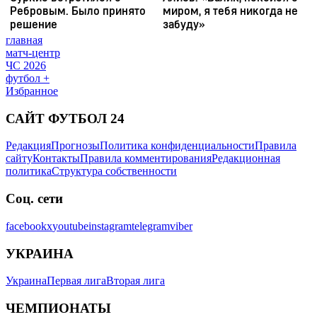
главная
матч-центр
ЧС 2026
футбол +
Избранное
САЙТ ФУТБОЛ 24
Редакция
Прогнозы
Политика конфиденциальности
Правила
сайту
Контакты
Правила комментирования
Редакционная
политика
Структура собственности
Соц. сети
facebook
x
youtube
instagram
telegram
viber
УКРАИНА
Украина
Первая лига
Вторая лига
ЧЕМПИОНАТЫ