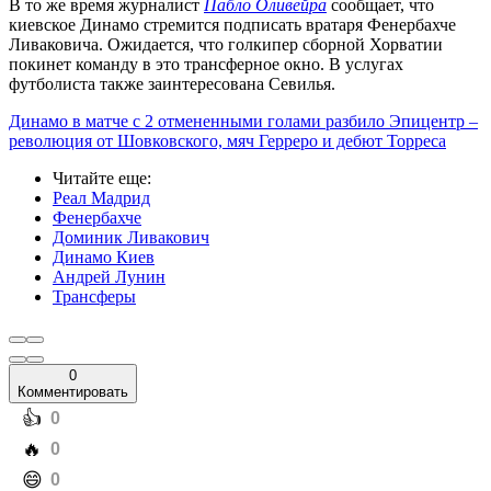
В то же время журналист
Пабло Оливейра
сообщает, что
киевское Динамо стремится подписать вратаря Фенербахче
Ливаковича. Ожидается, что голкипер сборной Хорватии
покинет команду в это трансферное окно. В услугах
футболиста также заинтересована Севилья.
Динамо в матче с 2 отмененными голами разбило Эпицентр –
революция от Шовковского, мяч Герреро и дебют Торреса
Читайте еще
:
Реал Мадрид
Фенербахче
Доминик Ливакович
Динамо Киев
Андрей Лунин
Трансферы
0
Комментировать
️👍
0
️🔥
0
️😄
0