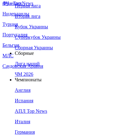
Франция
ЛЧ - Top News
Первая лига
Нидерланды
Вторая лига
Турция
Кубок Украины
Португалия
Суперкубок Украины
Бельгия
Сборная Украины
Сборные
МЛС
Лига наций
Саудовская Аравия
ЧМ 2026
Чемпионаты
Англия
Испания
АПЛ Top News
Италия
Германия