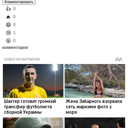
Комментировать
️👍
0
️🔥
0
️😄
0
️😢
1
️🤬
0
комментарии