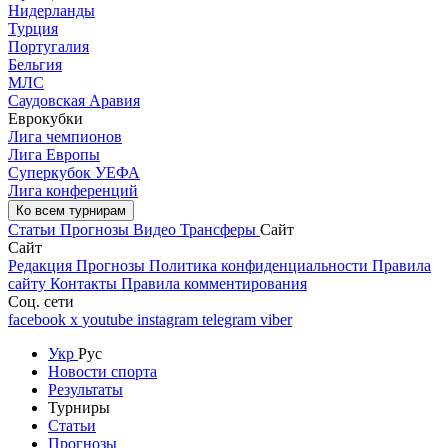
Нидерланды
Турция
Португалия
Бельгия
МЛС
Саудовская Аравия
Еврокубки
Лига чемпионов
Лига Европы
Суперкубок УЕФА
Лига конференций
Ко всем турнирам
Статьи
Прогнозы
Видео
Трансферы
Сайт
Сайт
Редакция
Прогнозы
Политика конфиденциальности
Правила
сайту
Контакты
Правила комментирования
Соц. сети
facebook
x
youtube
instagram
telegram
viber
Укр
Рус
Новости спорта
Результаты
Турниры
Статьи
Прогнозы