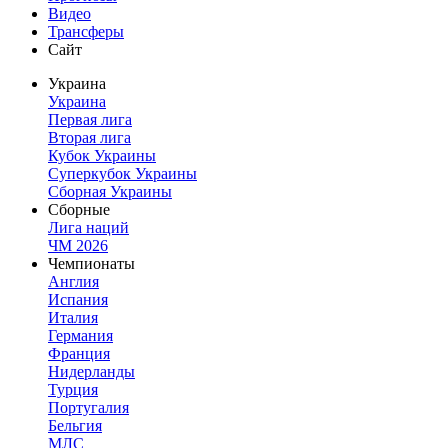
Видео
Трансферы
Сайт
Украина
Украина
Первая лига
Вторая лига
Кубок Украины
Суперкубок Украины
Сборная Украины
Сборные
Лига наций
ЧМ 2026
Чемпионаты
Англия
Испания
Италия
Германия
Франция
Нидерланды
Турция
Португалия
Бельгия
МЛС