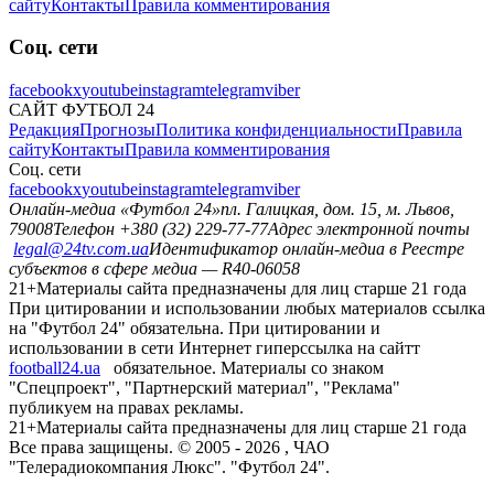
сайту
Контакты
Правила комментирования
Соц. сети
facebook
x
youtube
instagram
telegram
viber
САЙТ ФУТБОЛ 24
Редакция
Прогнозы
Политика конфиденциальности
Правила
сайту
Контакты
Правила комментирования
Соц. сети
facebook
x
youtube
instagram
telegram
viber
Онлайн-медиа «Футбол 24»
пл. Галицкая, дом. 15, м. Львов,
79008
Телефон +380 (32) 229-77-77
Адрес электронной почты
legal@24tv.com.ua
Идентификатор онлайн-медиа в Реестре
субъектов в сфере медиа — R40-06058
21+
Материалы сайта предназначены для лиц старше 21 года
При цитировании и использовании любых материалов ссылка
на "Футбол 24" обязательна. При цитировании и
использовании в сети Интернет гиперссылка на сайтт
football24.ua
обязательное. Материалы со знаком
"Спецпроект", "Партнерский материал", "Реклама"
публикуем на правах рекламы.
21+
Материалы сайта предназначены для лиц старше 21 года
Все права защищены. © 2005 -
2026
, ЧАО
"Телерадиокомпания Люкс". "Футбол 24".