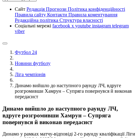
Сайт
Редакція
Прогнози
Політика конфіденційності
Правила сайту
Контакти
Правила коментування
Редакційна політика
Структура власності
Соціальні мережі
facebook
x
youtube
instagram
telegram
viber
Футбол 24
Новини футболу
Ліга чемпіонів
Динамо вийшло до наступного раунду ЛЧ, вдруге
розгромивши Хамрун – Супряга повернувся й виконав
передасист
Динамо вийшло до наступного раунду ЛЧ,
вдруге розгромивши Хамрун – Супряга
повернувся й виконав передасист
Динамо у рамках матчу-відповіді 2-го раунду кваліфікації Ліги