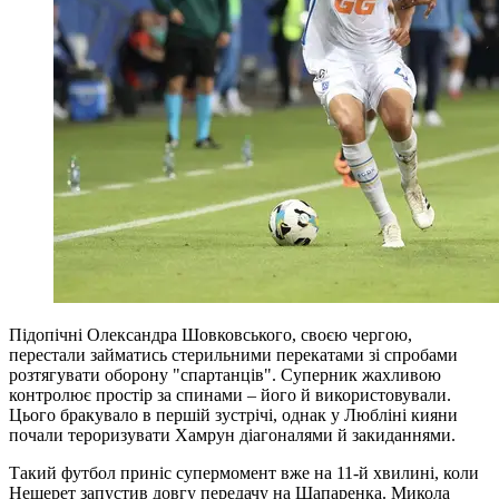
Підопічні Олександра Шовковського, своєю чергою,
перестали займатись стерильними перекатами зі спробами
розтягувати оборону "спартанців". Суперник жахливою
контролює простір за спинами – його й використовували.
Цього бракувало в першій зустрічі, однак у Любліні кияни
почали тероризувати Хамрун діагоналями й закиданнями.
Такий футбол приніс супермомент вже на 11-й хвилині, коли
Нещерет запустив довгу передачу на Шапаренка. Микола