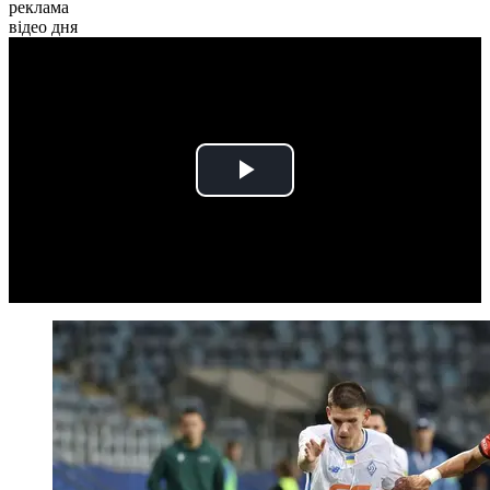
реклама
відео дня
Play
Video