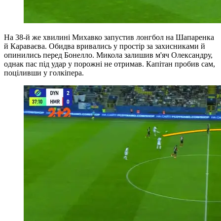
На 38-й же хвилині Михавко запустив лонгбол на Шапаренка
й Караваєва. Обидва вривались у простір за захисниками й
опинились перед Бонелло. Микола залишив м'яч Олександру,
однак пас під удар у порожні не отримав. Капітан пробив сам,
поціливши у голкіпера.