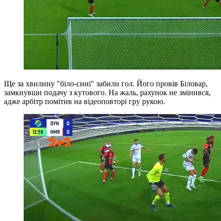
Ще за хвилину "біло-сині" забили гол. Його провів Біловар,
замкнувши подачу з кутового. На жаль, рахунок не змінився,
адже арбітр помітив на відеоповторі гру рукою.