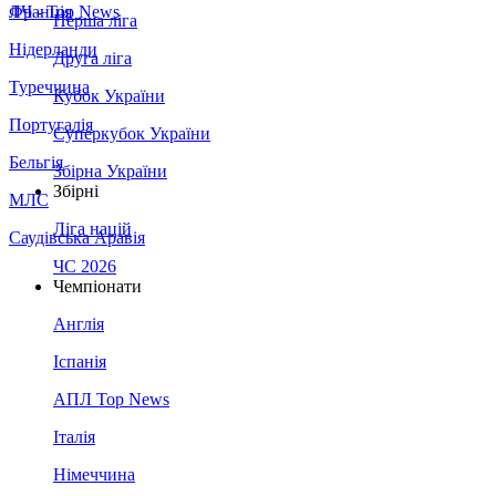
Франція
ЛЧ - Top News
Перша ліга
Нідерланди
Друга ліга
Туреччина
Кубок України
Португалія
Суперкубок України
Бельгія
Збірна України
Збірні
МЛС
Ліга націй
Саудівська Аравія
ЧС 2026
Чемпіонати
Англія
Іспанія
АПЛ Top News
Італія
Німеччина