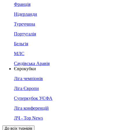
Франція
Нідерланди
Туреччина
Португалія
Бельгія
МЛС
Саудівська Аравія
Єврокубки
Ліга чемпіонів
Ліга Європи
Суперкубок УЄФА
Ліга конференцій
ЛЧ - Top News
До всіх турнірів