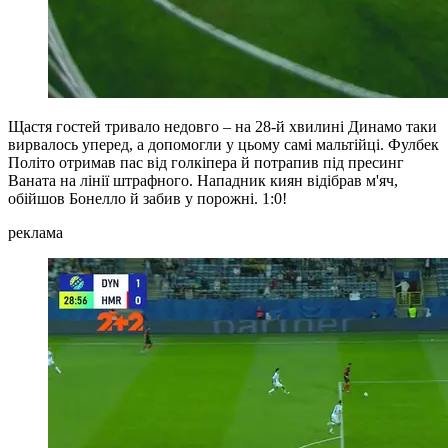
Щастя гостей тривало недовго – на 28-й хвилині Динамо таки
вирвалось уперед, а допомогли у цьому самі мальтійці. Фулбек
Політо отримав пас від голкіпера й потрапив під пресинг
Ваната на лінії штрафного. Нападник киян відібрав м'яч,
обійшов Бонелло й забив у порожні. 1:0!
реклама