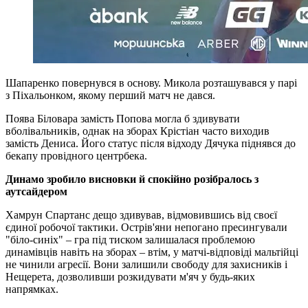
Шапаренко повернувся в основу. Микола розташувався у парі
з Піхальонком, якому перший матч не дався.
Поява Біловара замість Попова могла б здивувати
вболівальників, однак на зборах Крістіан часто виходив
замість Дениса. Його статус після відходу Дячука піднявся до
бекапу провідного центрбека.
Динамо зробило висновки й спокійно розібралось з
аутсайдером
Хамрун Спартанс дещо здивував, відмовившись від своєї
єдиної робочої тактики. Острів'яни непогано пресингували
"біло-синіх" – гра під тиском залишалася проблемою
динамівців навіть на зборах – втім, у матчі-відповіді мальтійці
не чинили агресії. Вони залишили свободу для захисників і
Нещерета, дозволивши розкидувати м'яч у будь-яких
напрямках.