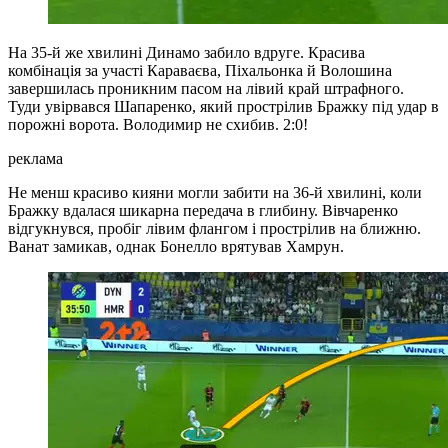
На 35-й же хвилині Динамо забило вдруге. Красива
комбінація за участі Караваєва, Піхальонка й Волошина
завершилась проникним пасом на лівий край штрафного.
Туди увірвався Шапаренко, який прострілив Бражку під удар в
порожні ворота. Володимир не схибив. 2:0!
реклама
Не менш красиво кияни могли забити на 36-й хвилині, коли
Бражку вдалася шикарна передача в глибину. Вівчаренко
відгукнувся, пробіг лівим флангом і прострілив на ближню.
Ванат замикав, однак Бонелло врятував Хамрун.