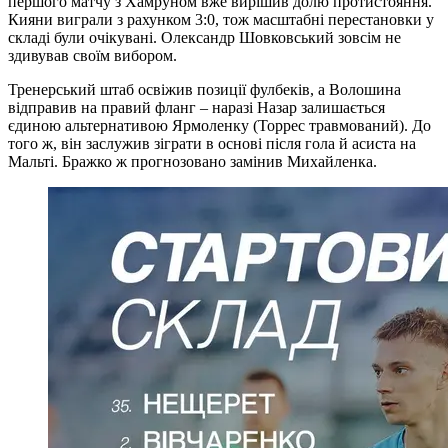
першого матчу з Хамруном вже вирішив долю протистояння.
Кияни виграли з рахунком 3:0, тож масштабні перестановки у
складі були очікувані. Олександр Шовковський зовсім не
здивував своїм вибором.
Тренерський штаб освіжив позиції фулбеків, а Волошина
відправив на правий фланг – наразі Назар залишається
єдиною альтернативою Ярмоленку (Торрес травмований). До
того ж, він заслужив зіграти в основі після гола й асиста на
Мальті. Бражко ж прогнозовано замінив Михайленка.