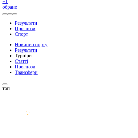
+
1
обране
Результати
Прогнози
Спорт
Новини спорту
Результати
Турніри
Статті
Прогнози
Трансфери
топ