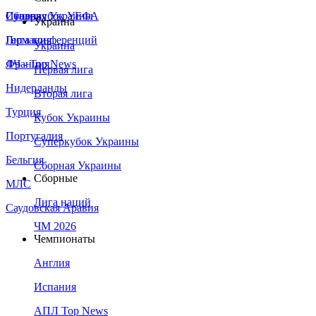
Сборная Украины
Италия
Суперкубок УЕФА
Украина
Германия
Лига конференций
Украина
Франция
ЛЧ - Top News
Первая лига
Нидерланды
Вторая лига
Турция
Кубок Украины
Португалия
Суперкубок Украины
Бельгия
Сборная Украины
Сборные
МЛС
Лига наций
Саудовская Аравия
ЧМ 2026
Чемпионаты
Англия
Испания
АПЛ Top News