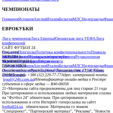
ЧЕМПИОНАТЫ
Германия
Испания
Англия
Италия
Бельгия
МЛС
Нидерланды
Фран
ЕВРОКУБКИ
Лига чемпионов
Лига Европы
Юношеская лига УЕФА
Лига
конференций
САЙТ ФУТБОЛ 24
Редакция
Соц. сети
Прогнозы
Политика конфиденциальности
Правила
сайту
facebook
УКРАИНА
Контакты
x
youtube
Правила комментирования
instagram
telegram
viber
Редакционная
политика
Украина
ЧЕМПИОНАТЫ
Первая лига
Структура собственности
Вторая лига
Германия
ЕВРОКУБКИ
Испания
Англия
Италия
Бельгия
МЛС
Нидерланды
Фран
Лига чемпионов
Онлайн-медиа «Футбол 24»
Лига Европы
пл. Галицкая, дом. 15, м. Львов,
Юношеская лига УЕФА
Лига
конференций
79008
Телефон +380 (32) 229-77-77
Адрес электронной почты
legal@24tv.com.ua
Идентификатор онлайн-медиа в Реестре
субъектов в сфере медиа — R40-06058
21+
Материалы сайта предназначены для лиц старше 21 года
При цитировании и использовании любых материалов ссылка
на "Футбол 24" обязательна. При цитировании и
использовании в сети Интернет гиперссылка на сайтт
football24.ua
обязательное. Материалы со знаком
"Спецпроект", "Партнерский материал", "Реклама", "Новости