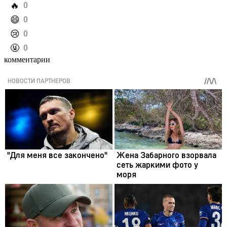
️🔥
0
️😄
0
️😢
0
️🤬
0
комментарии