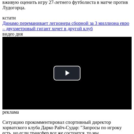
вживую оценить игру 27-летнего футболиста в матче против
Лудогорца.
кстати
Динамо переманивает легионера сборной за 3 миллиона евро
– двухметровый гигант хочет в другой клуб
видео дня
Play
Video
реклама
Ситуацию прокомментировал спортивный директор
хорватского клуба Дарко Райч-Судар: "Запросы по игроку
есть, но если трансфер все же состоится, то мы