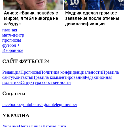
главная
матч-центр
прогнозы
футбол +
Избранное
САЙТ ФУТБОЛ 24
Редакция
Прогнозы
Политика конфиденциальности
Правила
сайту
Контакты
Правила комментирования
Редакционная
политика
Структура собственности
Соц. сети
facebook
x
youtube
instagram
telegram
viber
УКРАИНА
Украина
Первая лига
Вторая лига