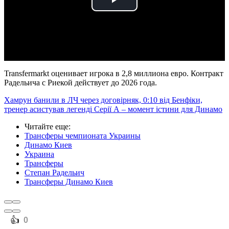
Play
Video
Transfermarkt оценивает игрока в 2,8 миллиона евро. Контракт
Радельича с Риекой действует до 2026 года.
Хамрун банили в ЛЧ через договірняк, 0:10 від Бенфіки,
тренер асистував легенді Серії А – момент істини для Динамо
Читайте еще
:
Трансферы чемпионата Украины
Динамо Киев
Украина
Трансферы
Степан Радельич
Трансферы Динамо Киев
️👍
0