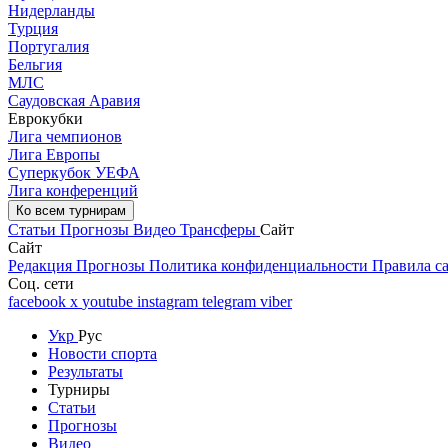
Нидерланды
Турция
Португалия
Бельгия
МЛС
Саудовская Аравия
Еврокубки
Лига чемпионов
Лига Европы
Суперкубок УЕФА
Лига конференций
Ко всем турнирам
Статьи
Прогнозы
Видео
Трансферы
Сайт
Сайт
Редакция
Прогнозы
Политика конфиденциальности
Правила с
Соц. сети
facebook
x
youtube
instagram
telegram
viber
Укр
Рус
Новости спорта
Результаты
Турниры
Статьи
Прогнозы
Видео