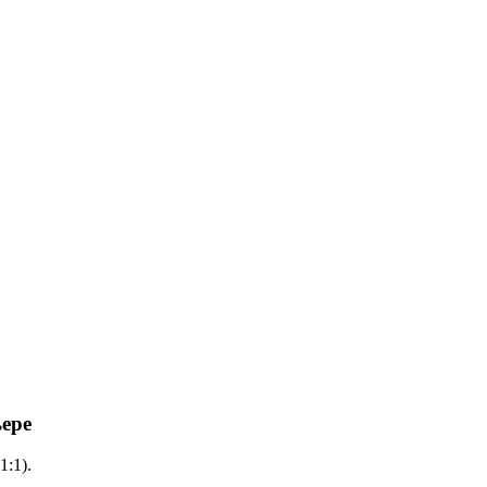
ьере
:1).