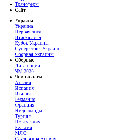
Трансферы
Сайт
Украина
Украина
Первая лига
Вторая лига
Кубок Украины
Суперкубок Украины
Сборная Украины
Сборные
Лига наций
ЧМ 2026
Чемпионаты
Англия
Испания
Италия
Германия
Франция
Нидерланды
Турция
Португалия
Бельгия
МЛС
Саудовская Аравия