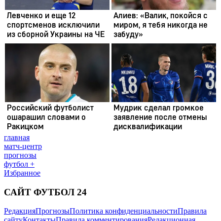
главная
матч-центр
прогнозы
футбол +
Избранное
САЙТ ФУТБОЛ 24
Редакция
Прогнозы
Политика конфиденциальности
Правила
сайту
Контакты
Правила комментирования
Редакционная