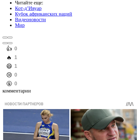
Читайте еще
:
Кот-дʼИвуар
Кубок африканских наций
Видеоновости
Мир
️👍
0
️🔥
1
️😄
1
️😢
0
️🤬
0
комментарии