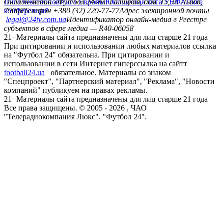
Лига чемпионов
Онлайн-медиа «Футбол 24»
Лига Европы
пл. Галицкая, дом. 15, м. Львов,
Юношеская лига УЕФА
Лига
конференций
79008
Телефон +380 (32) 229-77-77
Адрес электронной почты
legal@24tv.com.ua
Идентификатор онлайн-медиа в Реестре
субъектов в сфере медиа — R40-06058
21+
Материалы сайта предназначены для лиц старше 21 года
При цитировании и использовании любых материалов ссылка
на "Футбол 24" обязательна. При цитировании и
использовании в сети Интернет гиперссылка на сайтт
football24.ua
обязательное. Материалы со знаком
"Спецпроект", "Партнерский материал", "Реклама", "Новости
компаний" публикуем на правах рекламы.
21+
Материалы сайта предназначены для лиц старше 21 года
Все права защищены. © 2005 -
2026
, ЧАО
"Телерадиокомпания Люкс". "Футбол 24".