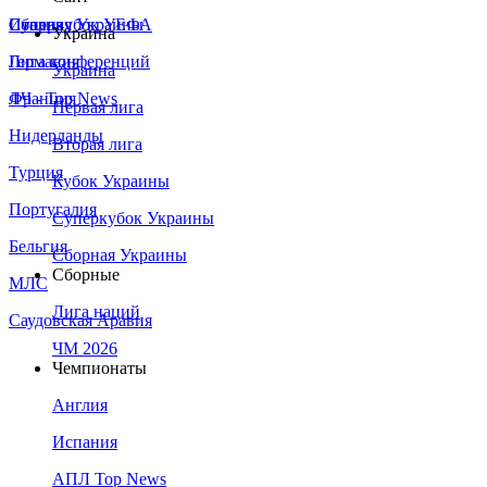
Сборная Украины
Италия
Суперкубок УЕФА
Украина
Германия
Лига конференций
Украина
Франция
ЛЧ - Top News
Первая лига
Нидерланды
Вторая лига
Турция
Кубок Украины
Португалия
Суперкубок Украины
Бельгия
Сборная Украины
Сборные
МЛС
Лига наций
Саудовская Аравия
ЧМ 2026
Чемпионаты
Англия
Испания
АПЛ Top News