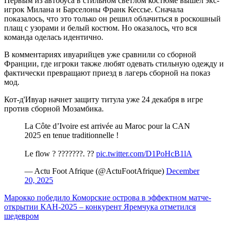
Первым из автобуса в стильном светлом костюме вышел экс-
игрок Милана и Барселоны Франк Кессье. Сначала
показалось, что это только он решил облачиться в роскошный
плащ с узорами и белый костюм. Но оказалось, что вся
команда оделась идентично.
В комментариях ивуарийцев уже сравнили со сборной
Франции, где игроки также любят одевать стильную одежду и
фактически превращают приезд в лагерь сборной на показ
мод.
Кот-д'Ивуар начнет защиту титула уже 24 декабря в игре
против сборной Мозамбика.
La Côte d’Ivoire est arrivée au Maroc pour la CAN
2025 en tenue traditionnelle !
Le flow ? ???????. ??
pic.twitter.com/D1PoHcB1lA
— Actu Foot Afrique (@ActuFootAfrique)
December
20, 2025
Марокко победило Коморские острова в эффектном матче-
открытии КАН-2025 – конкурент Яремчука отметился
шедевром