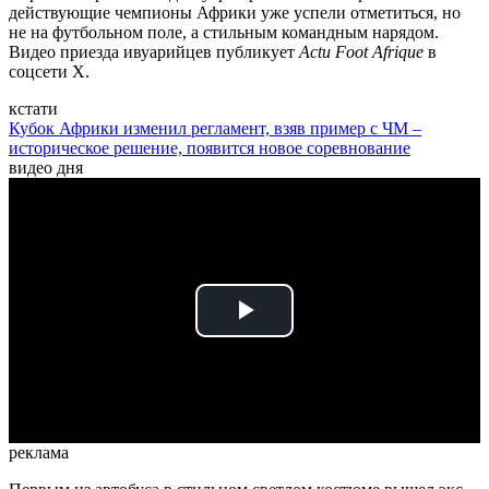
действующие чемпионы Африки уже успели отметиться, но
не на футбольном поле, а стильным командным нарядом.
Видео приезда ивуарийцев публикует
Actu Foot Afrique
в
соцсети X.
кстати
Кубок Африки изменил регламент, взяв пример с ЧМ –
историческое решение, появится новое соревнование
видео дня
Play
Video
реклама