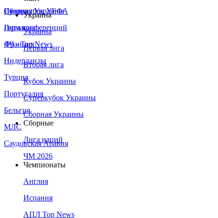
Сборная Украины
Италия
Суперкубок УЕФА
Украина
Германия
Лига конференций
Украина
Франция
ЛЧ - Top News
Первая лига
Нидерланды
Вторая лига
Турция
Кубок Украины
Португалия
Суперкубок Украины
Бельгия
Сборная Украины
Сборные
МЛС
Лига наций
Саудовская Аравия
ЧМ 2026
Чемпионаты
Англия
Испания
АПЛ Top News