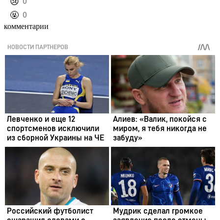
️😢
0
️🤬
0
комментарии