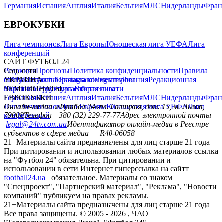
Германия
Испания
Англия
Италия
Бельгия
МЛС
Нидерланды
Фран
ЕВРОКУБКИ
Лига чемпионов
Лига Европы
Юношеская лига УЕФА
Лига
конференций
САЙТ ФУТБОЛ 24
Редакция
Соц. сети
Прогнозы
Политика конфиденциальности
Правила
сайту
facebook
УКРАИНА
Контакты
x
youtube
Правила комментирования
instagram
telegram
viber
Редакционная
политика
Украина
ЧЕМПИОНАТЫ
Первая лига
Структура собственности
Вторая лига
Германия
ЕВРОКУБКИ
Испания
Англия
Италия
Бельгия
МЛС
Нидерланды
Фран
Лига чемпионов
Онлайн-медиа «Футбол 24»
Лига Европы
пл. Галицкая, дом. 15, м. Львов,
Юношеская лига УЕФА
Лига
конференций
79008
Телефон +380 (32) 229-77-77
Адрес электронной почты
legal@24tv.com.ua
Идентификатор онлайн-медиа в Реестре
субъектов в сфере медиа — R40-06058
21+
Материалы сайта предназначены для лиц старше 21 года
При цитировании и использовании любых материалов ссылка
на "Футбол 24" обязательна. При цитировании и
использовании в сети Интернет гиперссылка на сайтт
football24.ua
обязательное. Материалы со знаком
"Спецпроект", "Партнерский материал", "Реклама", "Новости
компаний" публикуем на правах рекламы.
21+
Материалы сайта предназначены для лиц старше 21 года
Все права защищены. © 2005 -
2026
, ЧАО