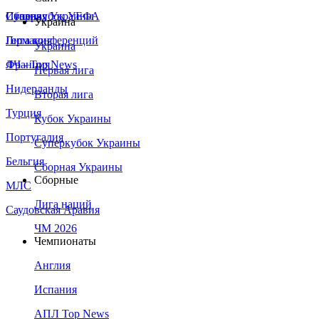
Сборная Украины
Италия
Суперкубок УЕФА
Украина
Германия
Лига конференций
Украина
Франция
ЛЧ - Top News
Первая лига
Нидерланды
Вторая лига
Турция
Кубок Украины
Португалия
Суперкубок Украины
Бельгия
Сборная Украины
Сборные
МЛС
Лига наций
Саудовская Аравия
ЧМ 2026
Чемпионаты
Англия
Испания
АПЛ Top News