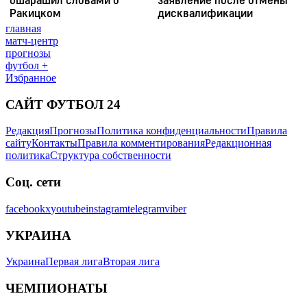
главная
матч-центр
прогнозы
футбол +
Избранное
САЙТ ФУТБОЛ 24
Редакция
Прогнозы
Политика конфиденциальности
Правила
сайту
Контакты
Правила комментирования
Редакционная
политика
Структура собственности
Соц. сети
facebook
x
youtube
instagram
telegram
viber
УКРАИНА
Украина
Первая лига
Вторая лига
ЧЕМПИОНАТЫ