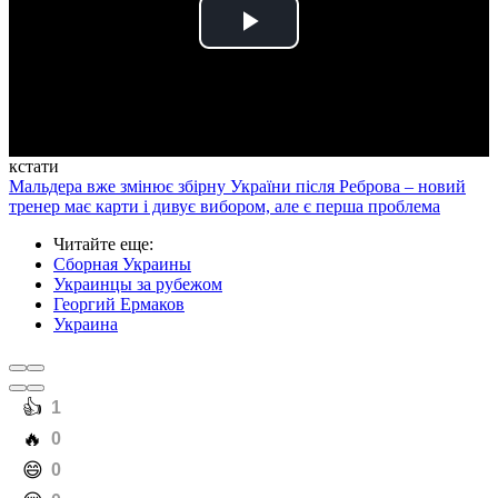
Play
Video
кстати
Мальдера вже змінює збірну України після Реброва – новий
тренер має карти і дивує вибором, але є перша проблема
Читайте еще
:
Сборная Украины
Украинцы за рубежом
Георгий Ермаков
Украина
️👍
1
️🔥
0
️😄
0