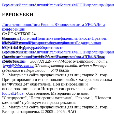
Германия
Испания
Англия
Италия
Бельгия
МЛС
Нидерланды
Фран
ЕВРОКУБКИ
Лига чемпионов
Лига Европы
Юношеская лига УЕФА
Лига
конференций
САЙТ ФУТБОЛ 24
Редакция
Соц. сети
Прогнозы
Политика конфиденциальности
Правила
сайту
facebook
УКРАИНА
Контакты
x
youtube
Правила комментирования
instagram
telegram
viber
Редакционная
политика
Украина
ЧЕМПИОНАТЫ
Первая лига
Структура собственности
Вторая лига
Германия
ЕВРОКУБКИ
Испания
Англия
Италия
Бельгия
МЛС
Нидерланды
Фран
Лига чемпионов
Онлайн-медиа «Футбол 24»
Лига Европы
пл. Галицкая, дом. 15, м. Львов,
Юношеская лига УЕФА
Лига
конференций
79008
Телефон +380 (32) 229-77-77
Адрес электронной почты
legal@24tv.com.ua
Идентификатор онлайн-медиа в Реестре
субъектов в сфере медиа — R40-06058
21+
Материалы сайта предназначены для лиц старше 21 года
При цитировании и использовании любых материалов ссылка
на "Футбол 24" обязательна. При цитировании и
использовании в сети Интернет гиперссылка на сайтт
football24.ua
обязательное. Материалы со знаком
"Спецпроект", "Партнерский материал", "Реклама", "Новости
компаний" публикуем на правах рекламы.
21+
Материалы сайта предназначены для лиц старше 21 года
Все права защищены. © 2005 -
2026
, ЧАО