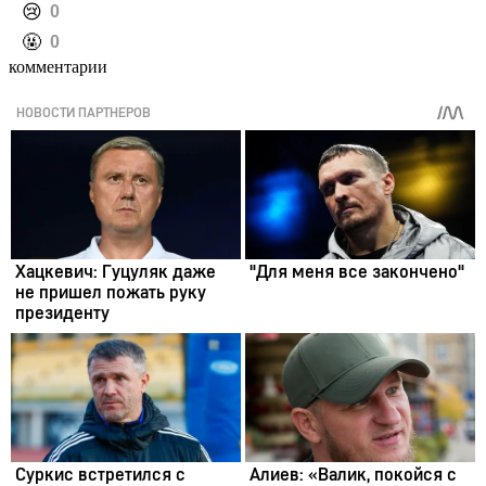
️😢
0
️🤬
0
комментарии