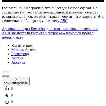
Гол Мерино? Невероятно, что он сегодня снова сделал. Не
только сам гол, хотя и он великолепен. Движение, качество,
реализация, то, как он рассчитывает момент, его скорость. Это
феноменально", – цитирует Артету
ВВС
.
Арсенал победил Брентфорд и сохранил отрыв на вершине
АПЛ, но потерял третьего центрбека – Ярмолюк провел
полный матч
Читайте еще
:
Микель Артета
Брентфорд
Англия
Арсенал
0
Комментировать
️👍
0
️🔥
0
️😄
0