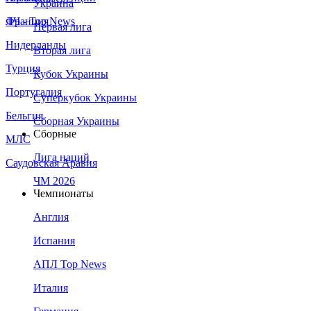
Украина
Франция
ЛЧ - Top News
Первая лига
Нидерланды
Вторая лига
Турция
Кубок Украины
Португалия
Суперкубок Украины
Бельгия
Сборная Украины
Сборные
МЛС
Лига наций
Саудовская Аравия
ЧМ 2026
Чемпионаты
Англия
Испания
АПЛ Top News
Италия