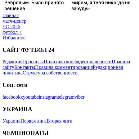
главная
матч-центр
ЧС 2026
футбол +
Избранное
САЙТ ФУТБОЛ 24
Редакция
Прогнозы
Политика конфиденциальности
Правила
сайту
Контакты
Правила комментирования
Редакционная
политика
Структура собственности
Соц. сети
facebook
x
youtube
instagram
telegram
viber
УКРАИНА
Украина
Первая лига
Вторая лига
ЧЕМПИОНАТЫ