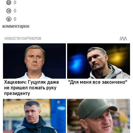
️😄
0
️😢
0
️🤬
0
комментарии