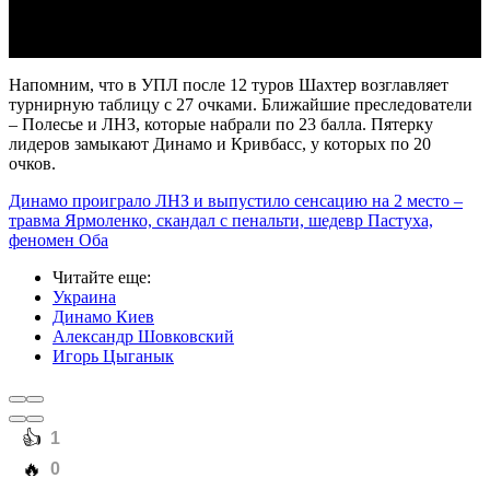
Напомним, что в УПЛ после 12 туров Шахтер возглавляет
турнирную таблицу с 27 очками. Ближайшие преследователи
– Полесье и ЛНЗ, которые набрали по 23 балла. Пятерку
лидеров замыкают Динамо и Кривбасс, у которых по 20
очков.
Динамо проиграло ЛНЗ и выпустило сенсацию на 2 место –
травма Ярмоленко, скандал с пенальти, шедевр Пастуха,
феномен Оба
Читайте еще
:
Украина
Динамо Киев
Александр Шовковский
Игорь Цыганык
️👍
1
️🔥
0