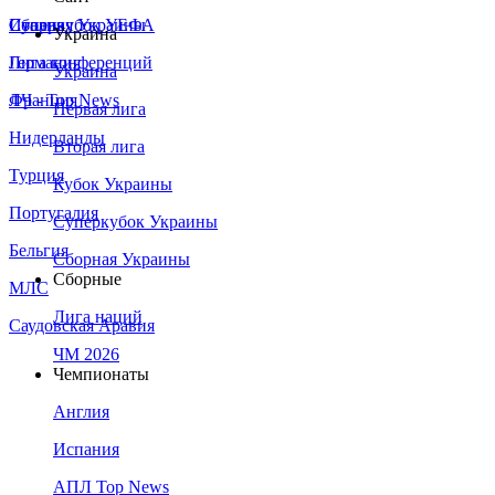
Сборная Украины
Италия
Суперкубок УЕФА
Украина
Германия
Лига конференций
Украина
Франция
ЛЧ - Top News
Первая лига
Нидерланды
Вторая лига
Турция
Кубок Украины
Португалия
Суперкубок Украины
Бельгия
Сборная Украины
Сборные
МЛС
Лига наций
Саудовская Аравия
ЧМ 2026
Чемпионаты
Англия
Испания
АПЛ Top News