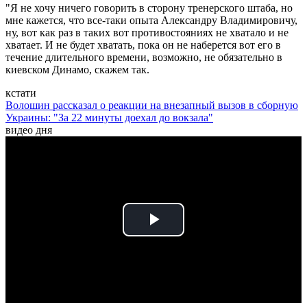
"Я не хочу ничего говорить в сторону тренерского штаба, но
мне кажется, что все-таки опыта Александру Владимировичу,
ну, вот как раз в таких вот противостояниях не хватало и не
хватает. И не будет хватать, пока он не наберется вот его в
течение длительного времени, возможно, не обязательно в
киевском Динамо, скажем так.
кстати
Волошин рассказал о реакции на внезапный вызов в сборную
Украины: "За 22 минуты доехал до вокзала"
видео дня
Play
Video