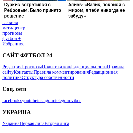
главная
матч-центр
прогнозы
футбол +
Избранное
САЙТ ФУТБОЛ 24
Редакция
Прогнозы
Политика конфиденциальности
Правила
сайту
Контакты
Правила комментирования
Редакционная
политика
Структура собственности
Соц. сети
facebook
x
youtube
instagram
telegram
viber
УКРАИНА
Украина
Первая лига
Вторая лига