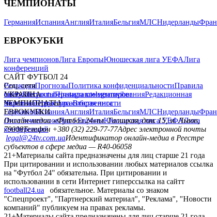
ЧЕМПИОНАТЫ
Германия
Испания
Англия
Италия
Бельгия
МЛС
Нидерланды
Фран
ЕВРОКУБКИ
Лига чемпионов
Лига Европы
Юношеская лига УЕФА
Лига
конференций
САЙТ ФУТБОЛ 24
Редакция
Соц. сети
Прогнозы
Политика конфиденциальности
Правила
сайту
facebook
УКРАИНА
Контакты
x
youtube
Правила комментирования
instagram
telegram
viber
Редакционная
политика
Украина
ЧЕМПИОНАТЫ
Первая лига
Структура собственности
Вторая лига
Германия
ЕВРОКУБКИ
Испания
Англия
Италия
Бельгия
МЛС
Нидерланды
Фран
Лига чемпионов
Онлайн-медиа «Футбол 24»
Лига Европы
пл. Галицкая, дом. 15, м. Львов,
Юношеская лига УЕФА
Лига
конференций
79008
Телефон +380 (32) 229-77-77
Адрес электронной почты
legal@24tv.com.ua
Идентификатор онлайн-медиа в Реестре
субъектов в сфере медиа — R40-06058
21+
Материалы сайта предназначены для лиц старше 21 года
При цитировании и использовании любых материалов ссылка
на "Футбол 24" обязательна. При цитировании и
использовании в сети Интернет гиперссылка на сайтт
football24.ua
обязательное. Материалы со знаком
"Спецпроект", "Партнерский материал", "Реклама", "Новости
компаний" публикуем на правах рекламы.
21+
Материалы сайта предназначены для лиц старше 21 года