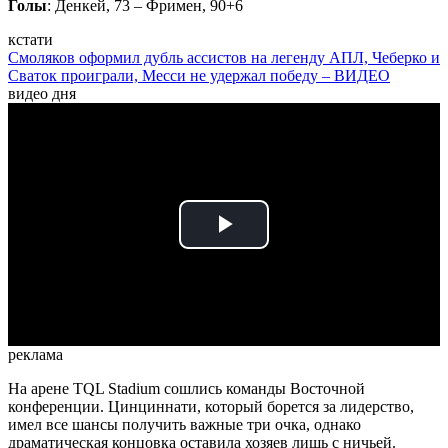
Голы
: Денкей, 73 – Фримен, 90+6
кстати
Смоляков оформил дубль ассистов на легенду АПЛ, Чеберко и
Сваток проиграли, Месси не удержал победу – ВИДЕО
видео дня
Play
Video
реклама
На арене TQL Stadium сошлись команды Восточной
конференции. Цинциннати, который борется за лидерство,
имел все шансы получить важные три очка, однако
драматическая концовка оставила хозяев лишь с ничьей.