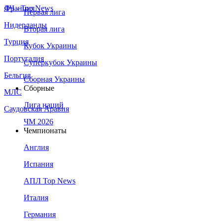
Франция
ЛЧ - Top News
Первая лига
Нидерланды
Вторая лига
Турция
Кубок Украины
Португалия
Суперкубок Украины
Бельгия
Сборная Украины
Сборные
МЛС
Лига наций
Саудовская Аравия
ЧМ 2026
Чемпионаты
Англия
Испания
АПЛ Top News
Италия
Германия