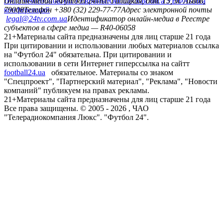
Лига чемпионов
Онлайн-медиа «Футбол 24»
Лига Европы
пл. Галицкая, дом. 15, м. Львов,
Юношеская лига УЕФА
Лига
конференций
79008
Телефон +380 (32) 229-77-77
Адрес электронной почты
legal@24tv.com.ua
Идентификатор онлайн-медиа в Реестре
субъектов в сфере медиа — R40-06058
21+
Материалы сайта предназначены для лиц старше 21 года
При цитировании и использовании любых материалов ссылка
на "Футбол 24" обязательна. При цитировании и
использовании в сети Интернет гиперссылка на сайтт
football24.ua
обязательное. Материалы со знаком
"Спецпроект", "Партнерский материал", "Реклама", "Новости
компаний" публикуем на правах рекламы.
21+
Материалы сайта предназначены для лиц старше 21 года
Все права защищены. © 2005 -
2026
, ЧАО
"Телерадиокомпания Люкс". "Футбол 24".