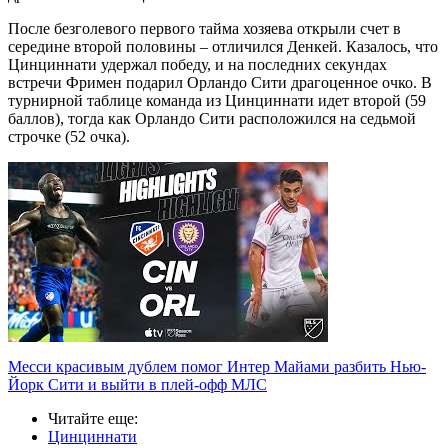
После безголевого первого тайма хозяева открыли счет в
середине второй половины – отличился Денкей. Казалось, что
Цинциннати удержал победу, и на последних секундах
встречи Фримен подарил Орландо Сити драгоценное очко. В
турнирной таблице команда из Цинциннати идет второй (59
баллов), тогда как Орландо Сити расположился на седьмой
строчке (52 очка).
Месси красивым дублем помог Интер Майами разбить Нью-
Йорк Сити и выйти в плей-офф МЛС
Читайте еще
:
Цинциннати