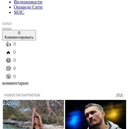
Видеоновости
Орландо Сити
МЛС
0
Комментировать
️👍
0
️🔥
0
️😄
0
️😢
0
️🤬
0
комментарии