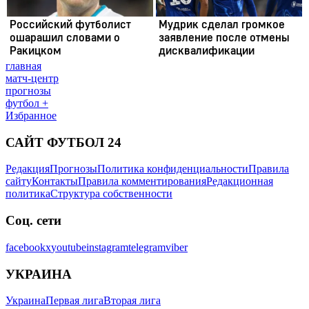
главная
матч-центр
прогнозы
футбол +
Избранное
САЙТ ФУТБОЛ 24
Редакция
Прогнозы
Политика конфиденциальности
Правила
сайту
Контакты
Правила комментирования
Редакционная
политика
Структура собственности
Соц. сети
facebook
x
youtube
instagram
telegram
viber
УКРАИНА
Украина
Первая лига
Вторая лига