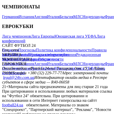
ЧЕМПИОНАТЫ
Германия
Испания
Англия
Италия
Бельгия
МЛС
Нидерланды
Фран
ЕВРОКУБКИ
Лига чемпионов
Лига Европы
Юношеская лига УЕФА
Лига
конференций
САЙТ ФУТБОЛ 24
Редакция
Соц. сети
Прогнозы
Политика конфиденциальности
Правила
сайту
facebook
УКРАИНА
Контакты
x
youtube
Правила комментирования
instagram
telegram
viber
Редакционная
политика
Украина
ЧЕМПИОНАТЫ
Первая лига
Структура собственности
Вторая лига
Германия
ЕВРОКУБКИ
Испания
Англия
Италия
Бельгия
МЛС
Нидерланды
Фран
Лига чемпионов
Онлайн-медиа «Футбол 24»
Лига Европы
пл. Галицкая, дом. 15, м. Львов,
Юношеская лига УЕФА
Лига
конференций
79008
Телефон +380 (32) 229-77-77
Адрес электронной почты
legal@24tv.com.ua
Идентификатор онлайн-медиа в Реестре
субъектов в сфере медиа — R40-06058
21+
Материалы сайта предназначены для лиц старше 21 года
При цитировании и использовании любых материалов ссылка
на "Футбол 24" обязательна. При цитировании и
использовании в сети Интернет гиперссылка на сайтт
football24.ua
обязательное. Материалы со знаком
"Спецпроект", "Партнерский материал", "Реклама", "Новости