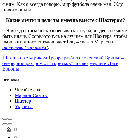
с ним. Как я всегда говорю, мир футбола очень мал. Жду
нового опыта.
– Какие мечты и цели ты имеешь вместе с Шахтером?
– Я всегда стремлюсь завоевывать титулы, и здесь не может
быть иначе. Сосредоточусь на лучшем для Шахтера, чтобы
выиграть много титулов, даст Бог, – сказал Марлон в
интервью "горнякам"
.
Шахтер с хет-триком Траоре разбил словенский Бринье –
очередной разгром от "горняков" после феерии в Лиге
Европы
реклама
Читайте еще
:
Марлон Сантос
Шахтер
Украина
️👍
0