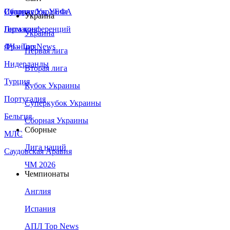
Сборная Украины
Италия
Суперкубок УЕФА
Украина
Германия
Лига конференций
Украина
Франция
ЛЧ - Top News
Первая лига
Нидерланды
Вторая лига
Турция
Кубок Украины
Португалия
Суперкубок Украины
Бельгия
Сборная Украины
Сборные
МЛС
Лига наций
Саудовская Аравия
ЧМ 2026
Чемпионаты
Англия
Испания
АПЛ Top News