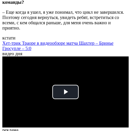
команды?
– Еще когда я ушел, я уже понимал, что цикл не завершился.
Поэтому сегодня вернуться, увидеть ребят, встретиться со
всеми, с кем общался раньше, для меня очень важно и
приятно.
кстати
Хет-трик Траоре в видеообзоре матча Шахтер – Бринье
Гросупле – 5:0
видео дня
Play
Video
реклама