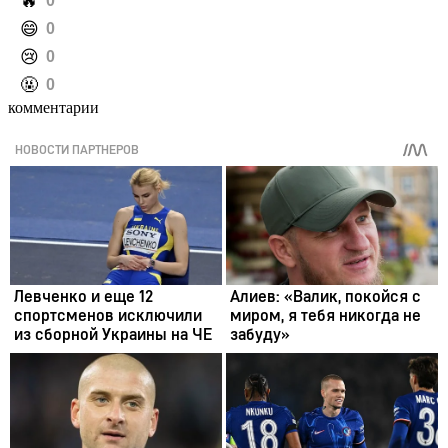
️🔥
0
️😄
0
️😢
0
️🤬
0
комментарии