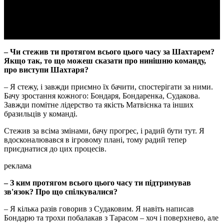
Video
– Чи стежив ти протягом всього цього часу за Шахтарем?
Якщо так, то що можеш сказати про нинішню команду,
про виступи Шахтаря?
– Я стежу, і завжди приємно їх бачити, спостерігати за ними.
Бачу зростання кожного: Бондаря, Бондаренка, Судакова.
Завжди помітне лідерство та якість Матвієнка та інших
бразильців у команді.
Стежив за всіма змінами, бачу прогрес, і радий бути тут. Я
вдосконалювався в ігровому плані, тому радий тепер
приєднатися до цих процесів.
реклама
– З ким протягом всього цього часу ти підтримував
зв'язок? Про що спілкувалися?
– Я кілька разів говорив з Судаковим. Я навіть написав
Бондарю та трохи побалакав з Тарасом – хоч і поверхнево, але