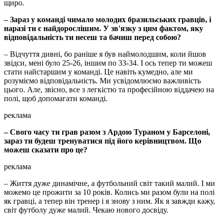
щиро.
– Зараз у команді чимало молодих бразильських гравців, і
наразі ти є найдорослішим. У зв'язку з цим фактом, яку
відповідальність ти несеш та бачиш перед собою?
– Відчуття дивні, бо раніше я був наймолодшим, коли йшов
звідси, мені було 25-26, іншим по 33-34. І ось тепер ти можеш
стати найстаршим у команді. Це навіть кумедно, але ми
розуміємо відповідальність. Ми усвідомлюємо важливість
цього. Але, звісно, все з легкістю та професійною віддачею на
полі, щоб допомагати команді.
реклама
– Свого часу ти грав разом з Ардою Тураном у Барселоні,
зараз ти будеш тренуватися під його керівництвом. Що
можеш сказати про це?
реклама
– Життя дуже динамічне, а футбольний світ такий малий. І ми
можемо це прожити за 10 років. Колись ми разом були на полі
як гравці, а тепер він тренер і я знову з ним. Як я завжди кажу,
світ футболу дуже малий. Чекаю нового досвіду.