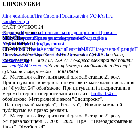
ЄВРОКУБКИ
Ліга чемпіонів
Ліга Європи
Юнацька ліга УЄФА
Ліга
конференцій
САЙТ ФУТБОЛ 24
Редакція
Соціальні мережі
Прогнози
Політика конфіденційності
Правила
сайту
facebook
УКРАЇНА
Контакти
x
youtube
Правила коментування
instagram
telegram
viber
Редакційна
політика
Україна
ЧЕМПІОНАТИ
Перша ліга
Структура власності
Друга ліга
Німеччина
ЄВРОКУБКИ
Іспанія
Англія
Італія
Бельгія
МЛС
Нідерланди
Франція
П
Ліга чемпіонів
Онлайн-медіа «Футбол 24»
Ліга Європи
Юнацька ліга УЄФА
пл. Галицька, буд. 15, м. Львів,
Ліга
конференцій
79008
Телефон +380 (32) 229-77-77
Адреса електронної пошти
—
legal@24tv.com.ua
Ідентифікатор онлайн-медіа в Реєстрі
суб’єктів у сфері медіа — R40-06058
21+
Матеріали сайту призначені для осіб старше 21 року
При цитуванні і використанні будь-яких матеріалів посилання
на "Футбол 24" обов'язкове. При цитуванні і використанні в
мережі Інтернет гіперпосилання на сайт
football24.ua
обов'язкове. Матеріали зі знаком "Спецпроект",
"Партнерський матеріал", "Реклама", "Новини компаній"
публікуємо на правах реклами.
21+
Матеріали сайту призначені для осіб старше 21 року
Усi права захищенi. © 2005 -
2026
, ПрАТ "Телерадіокомпанія
Люкс". "Футбол 24".