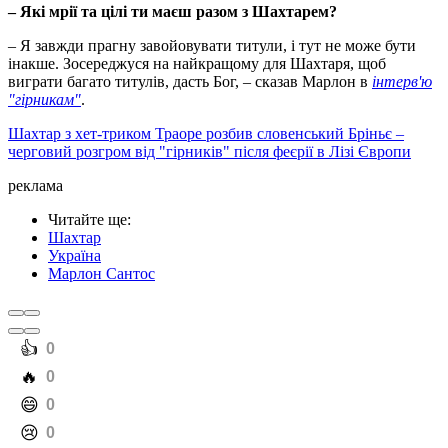
– Які мрії та цілі ти маєш разом з Шахтарем?
– Я завжди прагну завойовувати титули, і тут не може бути
інакше. Зосереджуся на найкращому для Шахтаря, щоб
виграти багато титулів, дасть Бог, – сказав Марлон в
інтерв'ю
"гірникам"
.
Шахтар з хет-триком Траоре розбив словенський Бріньє –
черговий розгром від "гірників" після феєрії в Лізі Європи
реклама
Читайте ще
:
Шахтар
Україна
Марлон Сантос
️👍
0
️🔥
0
️😄
0
️😢
0