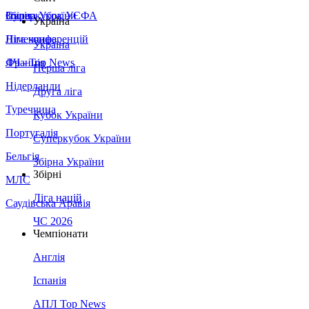
Збірна України
Італія
Суперкубок УЄФА
Україна
Німеччина
Ліга конференцій
Україна
Франція
ЛЧ - Top News
Перша ліга
Нідерланди
Друга ліга
Туреччина
Кубок України
Португалія
Суперкубок України
Бельгія
Збірна України
Збірні
МЛС
Ліга націй
Саудівська Аравія
ЧС 2026
Чемпіонати
Англія
Іспанія
АПЛ Top News