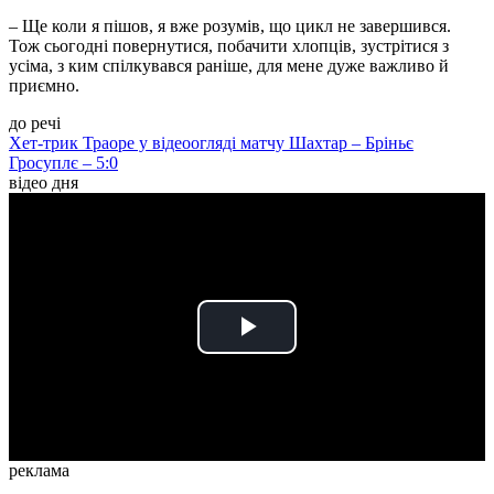
– Ще коли я пішов, я вже розумів, що цикл не завершився.
Тож сьогодні повернутися, побачити хлопців, зустрітися з
усіма, з ким спілкувався раніше, для мене дуже важливо й
приємно.
до речі
Хет-трик Траоре у відеоогляді матчу Шахтар – Бріньє
Гросуплє – 5:0
відео дня
Play
Video
реклама