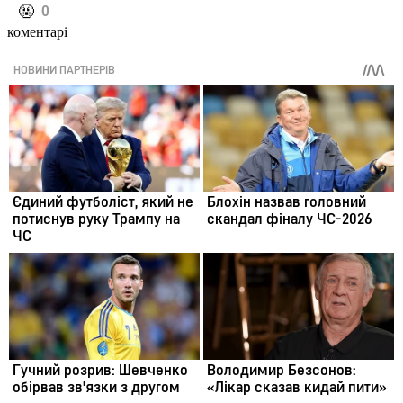
️🤬
0
коментарі