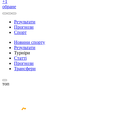
+
1
обране
Результати
Прогнози
Спорт
Новини спорту
Результати
Турніри
Статті
Прогнози
Трансфери
топ