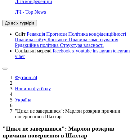
Ліга конференцій
ЛЧ - Top News
До всіх турнірів
Сайт
Редакція
Прогнози
Політика конфіденційності
Правила сайту
Контакти
Правила коментування
Редакційна політика
Структура власності
Соціальні мережі
facebook
x
youtube
instagram
telegram
viber
Футбол 24
Новини футболу
Україна
"Цикл не завершився": Марлон розкрив причини
повернення в Шахтар
"Цикл не завершився": Марлон розкрив
причини повернення в Шахтар