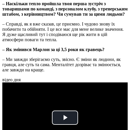
– Наскільки тепло пройшла твоя перша зустріч з
товаришами по команді, з персоналом клубу, з тренерським
штабом, з керівництвом? Чи сумував ти за цими людьми?
– Справді, як я вже сказав, це приємно. І чудово знову їх
побачити та обійняти. І це все має для мене велике значення.
Я дуже щасливий тут і сподіваюся ще рік жити в цій
атмосфери поваги та тепла.
– Як змінився Марлон за ці 3,5 роки як гравець?
– Ми завжди зберігаємо суть, звісно. Є зміни як людини, як
гравця, але суть та сама. Менталітет дозріває та змінюється,
але завжди на краще.
відео дня
Play